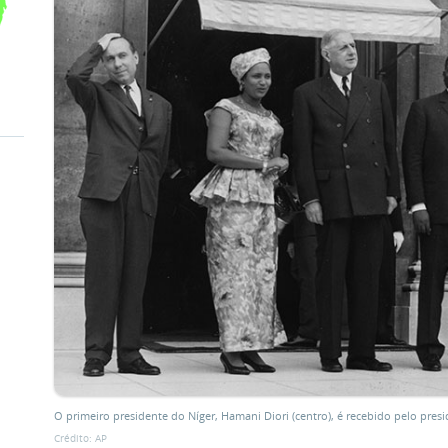
O primeiro presidente do Níger, Hamani Diori (centro), é recebido pelo presi
Crédito: AP