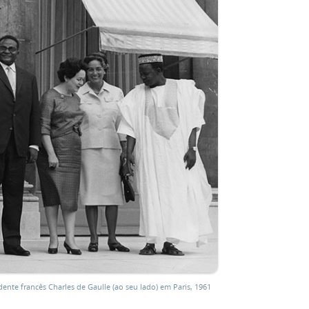
dente francês Charles de Gaulle (ao seu lado) em Paris, 1961