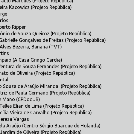
raújo Marques (Projeto República)
eira Kacowicz (Projeto República)
orge
rlos
erto Ripper
ônio de Souza Queiroz (Projeto República)
Gabrielle Gonçalves de Freitas (Projeto República)
Alves Bezerra, Banana (TVT)
tins
mpaio (A Casa Gringo Cardia)
Ventura de Souza Fernandes (Projeto República)
ato de Oliveira (Projeto República)
ntal
 Souza de Araújo Miranda (Projeto República)
atriz de Paula Germano (Projeto República)
e Mano (CPDoc JB)
Telles Elian de Lima (Projeto República)
ília Vieira de Carvalho (Projeto República)
ereza Vargas
la Araújo (Centro Sérgio Buarque de Holanda)
 Jardim de Oliveira (Projeto República)