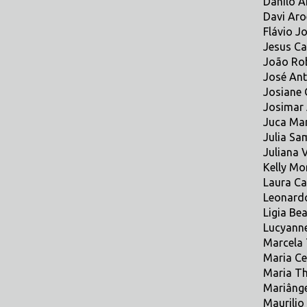
Danilo A
Davi Aro
Flávio J
Jesus Ca
João Rob
José Ant
Josiane 
Josimar 
Juca Mar
Julia Sa
Juliana 
Kelly Mor
Laura Ca
Leonardo
Ligia Be
Lucyann
Marcela 
Maria Cec
Maria Th
Mariânge
Maurilio