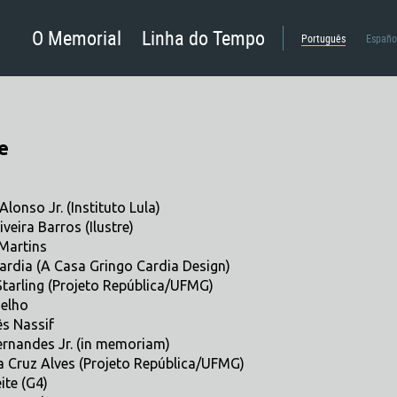
O Memorial
Linha do Tempo
Português
Españo
e
lonso Jr. (Instituto Lula)
veira Barros (Ilustre)
 Martins
ardia (A Casa Gringo Cardia Design)
Starling (Projeto República/UFMG)
elho
ês Nassif
ernandes Jr. (in memoriam)
a Cruz Alves (Projeto República/UFMG)
ite (G4)