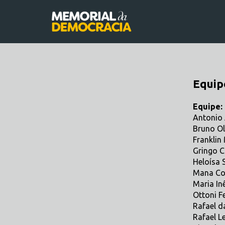
Equip
Equipe:
Antonio A
Bruno Oli
Franklin
Gringo C
Heloísa 
Mana Co
Maria In
Ottoni F
Rafael d
Rafael Le