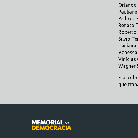
Orlando 
Pauliane
Pedro de
Renato 
Roberto 
Silvio Te
Taciana 
Vanessa 
Vinícius
Wagner S
E a todo
que trab