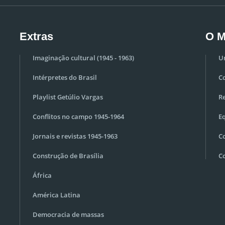
Extras
O M
Imaginação cultural (1945 - 1963)
U
Intérpretes do Brasil
C
Playlist Getúlio Vargas
Re
Conflitos no campo 1945-1964
E
Jornais e revistas 1945-1963
C
Construção de Brasília
C
África
América Latina
Democracia de massas