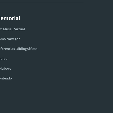
emorial
m Museu Virtual
omo Navegar
ferências Bibliográficas
quipe
olabore
onteúdo