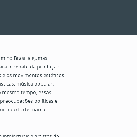
am no Brasil algumas
para o debate da produção
as e os movimentos estéticos
ásticas, música popular,
 Ao mesmo tempo, essas
 preocupações políticas e
uirindo forte marca
ntelectuais e artistas de