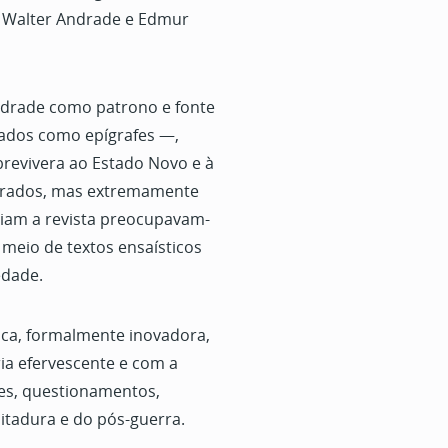
o, Walter Andrade e Edmur
drade como patrono e fonte
zados como epígrafes —,
brevivera ao Estado Novo e à
trados, mas extremamente
 liam a revista preocupavam-
 meio de textos ensaísticos
edade.
tica, formalmente inovadora,
a efervescente e com a
ões, questionamentos,
itadura e do pós-guerra.