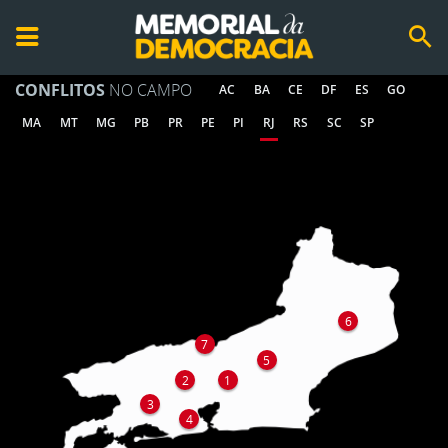
CONFLITOS
NO CAMPO
AC
BA
CE
DF
ES
GO
MA
MT
MG
PB
PR
PE
PI
RJ
RS
SC
SP
6
7
5
2
1
3
4