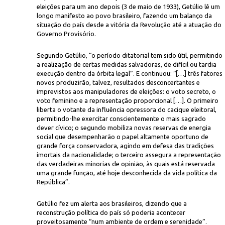
eleições para um ano depois (3 de maio de 1933), Getúlio lê um
longo manifesto ao povo brasileiro, fazendo um balanço da
situação do país desde a vitória da Revolução até a atuação do
Governo Provisório.
Segundo Getúlio, “o período ditatorial tem sido útil, permitindo
a realização de certas medidas salvadoras, de difícil ou tardia
execução dentro da órbita legal”. E continuou: “[…] três fatores
novos produzirão, talvez, resultados desconcertantes e
Hemeroteca Digital Bra
ublicado na edição dominical do "Correio da Manhã" de 15 de maio de 193
imprevistos aos manipuladores de eleições: o voto secreto, o
voto feminino e a representação proporcional […]. O primeiro
liberta o votante da influência opressora do cacique eleitoral,
permitindo-lhe exercitar conscientemente o mais sagrado
dever cívico; o segundo mobiliza novas reservas de energia
social que desempenharão o papel altamente oportuno de
grande força conservadora, agindo em defesa das tradições
imortais da nacionalidade; o terceiro assegura a representação
das verdadeiras minorias de opinião, às quais está reservada
uma grande função, até hoje desconhecida da vida política da
República”.
Getúlio fez um alerta aos brasileiros, dizendo que a
reconstrução política do país só poderia acontecer
proveitosamente “num ambiente de ordem e serenidade”.