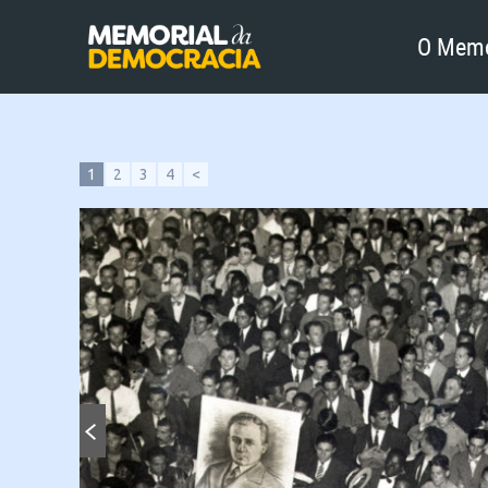
O Memo
1
2
3
4
<