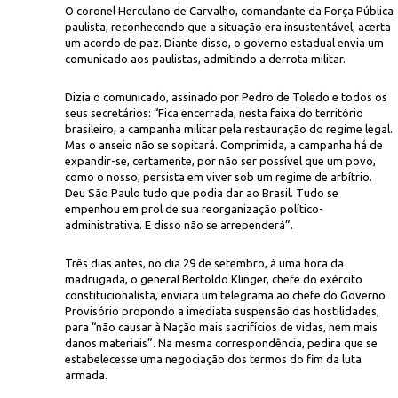
O coronel Herculano de Carvalho, comandante da Força Pública
paulista, reconhecendo que a situação era insustentável, acerta
um acordo de paz. Diante disso, o governo estadual envia um
comunicado aos paulistas, admitindo a derrota militar.
Dizia o comunicado, assinado por Pedro de Toledo e todos os
seus secretários: “Fica encerrada, nesta faixa do território
brasileiro, a campanha militar pela restauração do regime legal.
Mas o anseio não se sopitará. Comprimida, a campanha há de
Icon
mbros do seu governo exilados em Lisboa
expandir-se, certamente, por não ser possível que um povo,
como o nosso, persista em viver sob um regime de arbítrio.
Deu São Paulo tudo que podia dar ao Brasil. Tudo se
empenhou em prol de sua reorganização político-
administrativa. E disso não se arrependerá”.
Três dias antes, no dia 29 de setembro, à uma hora da
madrugada, o general Bertoldo Klinger, chefe do exército
constitucionalista, enviara um telegrama ao chefe do Governo
Provisório propondo a imediata suspensão das hostilidades,
para “não causar à Nação mais sacrifícios de vidas, nem mais
danos materiais”. Na mesma correspondência, pedira que se
estabelecesse uma negociação dos termos do fim da luta
armada.