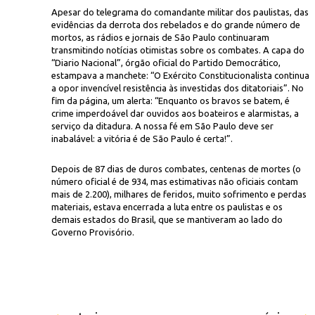
Apesar do telegrama do comandante militar dos paulistas, das
evidências da derrota dos rebelados e do grande número de
mortos, as rádios e jornais de São Paulo continuaram
transmitindo notícias otimistas sobre os combates. A capa do
“Diario Nacional”, órgão oficial do Partido Democrático,
estampava a manchete: “O Exército Constitucionalista continua
a opor invencível resistência às investidas dos ditatoriais”. No
fim da página, um alerta: “Enquanto os bravos se batem, é
crime imperdoável dar ouvidos aos boateiros e alarmistas, a
serviço da ditadura. A nossa fé em São Paulo deve ser
inabalável: a vitória é de São Paulo é certa!”.
Depois de 87 dias de duros combates, centenas de mortes (o
número oficial é de 934, mas estimativas não oficiais contam
mais de 2.200), milhares de feridos, muito sofrimento e perdas
materiais, estava encerrada a luta entre os paulistas e os
demais estados do Brasil, que se mantiveram ao lado do
Governo Provisório.