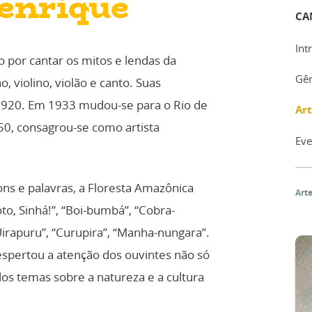
enrique
CA
Int
por cantar os mitos e lendas da
Gê
 violino, violão e canto. Suas
1920. Em 1933 mudou-se para o Rio de
Art
50, consagrou-se como artista
Eve
ns e palavras, a Floresta Amazônica
Arte
to, Sinhá!”, “Boi-bumbá”, “Cobra-
Uirapuru”, “Curupira”, “Manha-nungara”.
despertou a atenção dos ouvintes não só
los temas sobre a natureza e a cultura