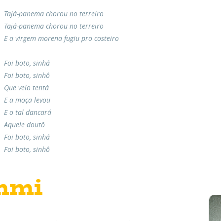
Tajá-panema chorou no terreiro
Tajá-panema chorou no terreiro
E a virgem morena fugiu pro costeiro
Foi boto, sinhá
Foi boto, sinhô
Que veio tentá
E a moça levou
E o tal dancará
Aquele doutô
Foi boto, sinhá
Foi boto, sinhô
mmi