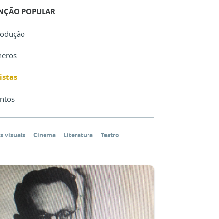
NÇÃO POPULAR
rodução
neros
istas
ntos
s visuais
Cinema
Literatura
Teatro