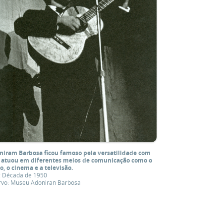
niram Barbosa ficou famoso pela versatilidade com
 atuou em diferentes meios de comunicação como o
o, o cinema e a televisão.
: Década de 1950
rvo: Museu Adoniran Barbosa