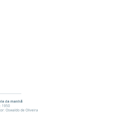
ela da manhã
: 1950
tor: Oswaldo de Oliveira