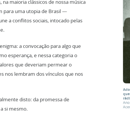
a maioria clássicos de nossa música
m para uma utopia de Brasil —
e a conflitos sociais, intocado pelas
e.
enigma: a convocação para algo que
o esperança, e nessa categoria o
valores que deveriam permear o
ções nos lembram dos vínculos que nos
Ado
que
rádi
palmente disto: da promessa de
Ano
Ace
o a si mesmo.