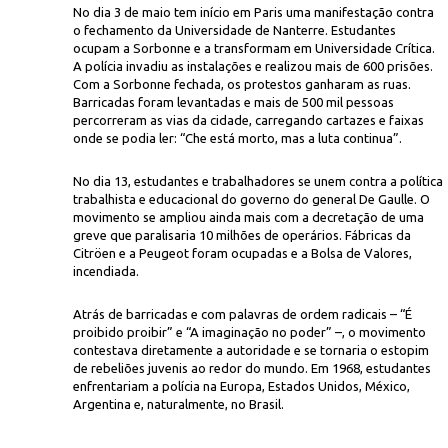
No dia 3 de maio tem início em Paris uma manifestação contra
o fechamento da Universidade de Nanterre. Estudantes
ocupam a Sorbonne e a transformam em Universidade Crítica.
A polícia invadiu as instalações e realizou mais de 600 prisões.
Com a Sorbonne fechada, os protestos ganharam as ruas.
Barricadas foram levantadas e mais de 500 mil pessoas
percorreram as vias da cidade, carregando cartazes e faixas
onde se podia ler: “Che está morto, mas a luta continua”.
Fundo Última Hor
bonne ocupada pelos estudantes
No dia 13, estudantes e trabalhadores se unem contra a política
trabalhista e educacional do governo do general De Gaulle. O
movimento se ampliou ainda mais com a decretação de uma
greve que paralisaria 10 milhões de operários. Fábricas da
Citröen e a Peugeot foram ocupadas e a Bolsa de Valores,
incendiada.
Atrás de barricadas e com palavras de ordem radicais – “É
proibido proibir” e “A imaginação no poder” –, o movimento
contestava diretamente a autoridade e se tornaria o estopim
de rebeliões juvenis ao redor do mundo. Em 1968, estudantes
enfrentariam a polícia na Europa, Estados Unidos, México,
Argentina e, naturalmente, no Brasil.