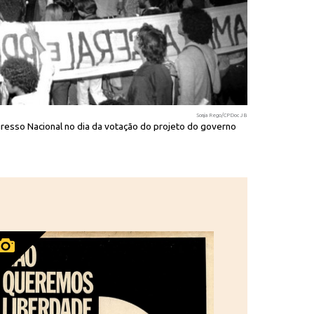
Sonja Rego/CPDoc JB
esso Nacional no dia da votação do projeto do governo
Manifestantes