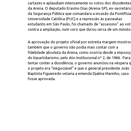
cartazes e aplaudiam intensamente os votos dos dissidente
da Arena. O deputado Erasmo Dias (Arena-SP), ex-secretári
da Segurança Pública que comandara a invasão da Pontifícia
Universidade Católica (PUC) e a repressão às passeatas
estudantis em São Paulo, foi chamado de “assassino” ao vot
contra a ampliação, num coro que durou cerca de um minuto
A aprovação do projeto oficial por estreita margem mostro
também que o governo não podia mais contar com a
fidelidade absoluta da Arena, como ocorria desde a imposiç
do bipartidarismo, pelo Ato Institucional nº 2, de 1966. Para
tentar conter a dissidência, o governo anunciou na véspera 
o projeto era “inegociável” e que o general presidente João
Baptista Figueiredo vetaria a emenda Djalma Marinho, caso
fosse aprovada.