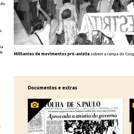
 do
es
ia
ego/CPDoc JB
de
Militantes de movimentos pró-anistia
sobem a rampa do Congr
Documentos e extras
e