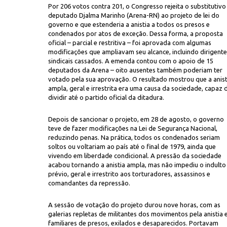
Por 206 votos contra 201, o Congresso rejeita o substitutivo
deputado Djalma Marinho (Arena-RN) ao projeto de lei do
governo e que estenderia a anistia a todos os presos e
condenados por atos de exceção. Dessa forma, a proposta
oficial – parcial e restritiva – foi aprovada com algumas
modificações que ampliavam seu alcance, incluindo dirigent
sindicais cassados. A emenda contou com o apoio de 15
deputados da Arena – oito ausentes também poderiam ter
votado pela sua aprovação. O resultado mostrou que a anist
Sonja R
ampla, geral e irrestrita era uma causa da sociedade, capaz 
 na sessão de votação do projeto de lei da anistia
dividir até o partido oficial da ditadura.
Depois de sancionar o projeto, em 28 de agosto, o governo
teve de fazer modificações na Lei de Segurança Nacional,
reduzindo penas. Na prática, todos os condenados seriam
soltos ou voltariam ao país até o final de 1979, ainda que
vivendo em liberdade condicional. A pressão da sociedade
acabou tornando a anistia ampla, mas não impediu o indulto
prévio, geral e irrestrito aos torturadores, assassinos e
comandantes da repressão.
A sessão de votação do projeto durou nove horas, com as
galerias repletas de militantes dos movimentos pela anistia 
familiares de presos, exilados e desaparecidos. Portavam