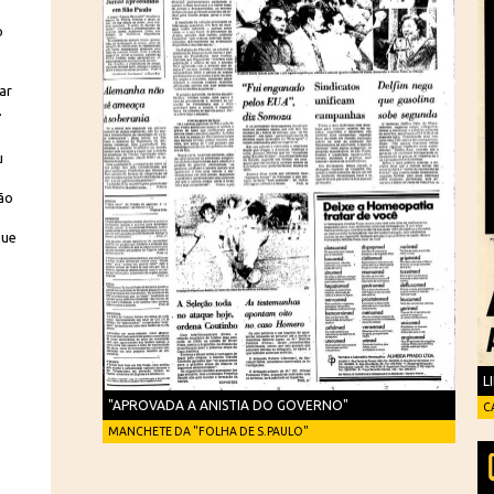
s
o
ar
.
u
ão
que
L
"APROVADA A ANISTIA DO GOVERNO"
C
MANCHETE DA "FOLHA DE S.PAULO"