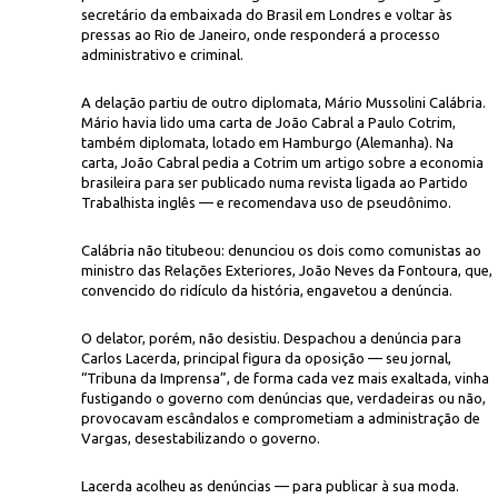
secretário da embaixada do Brasil em Londres e voltar às
pressas ao Rio de Janeiro, onde responderá a processo
administrativo e criminal.
A delação partiu de outro diplomata, Mário Mussolini Calábria.
Mário havia lido uma carta de João Cabral a Paulo Cotrim,
também diplomata, lotado em Hamburgo (Alemanha). Na
carta, João Cabral pedia a Cotrim um artigo sobre a economia
brasileira para ser publicado numa revista ligada ao Partido
Rep
 o jornal "Tribuna de Imprensa" acusa
o diplomata e poeta João Cabr
Trabalhista inglês — e recomendava uso de pseudônimo.
Calábria não titubeou: denunciou os dois como comunistas ao
ministro das Relações Exteriores, João Neves da Fontoura, que,
convencido do ridículo da história, engavetou a denúncia.
O delator, porém, não desistiu. Despachou a denúncia para
Carlos Lacerda, principal figura da oposição — seu jornal,
“Tribuna da Imprensa”, de forma cada vez mais exaltada, vinha
fustigando o governo com denúncias que, verdadeiras ou não,
provocavam escândalos e comprometiam a administração de
Vargas, desestabilizando o governo.
Lacerda acolheu as denúncias — para publicar à sua moda.