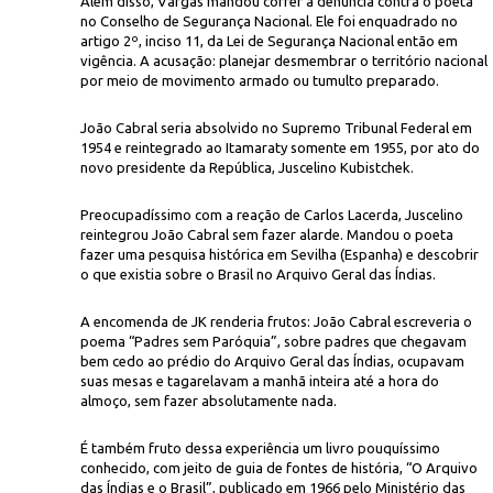
Além disso, Vargas mandou correr a denúncia contra o poeta
no Conselho de Segurança Nacional. Ele foi enquadrado no
artigo 2º, inciso 11, da Lei de Segurança Nacional então em
vigência. A acusação: planejar desmembrar o território nacional
por meio de movimento armado ou tumulto preparado.
João Cabral seria absolvido no Supremo Tribunal Federal em
1954 e reintegrado ao Itamaraty somente em 1955, por ato do
novo presidente da República, Juscelino Kubistchek.
Preocupadíssimo com a reação de Carlos Lacerda, Juscelino
reintegrou João Cabral sem fazer alarde. Mandou o poeta
fazer uma pesquisa histórica em Sevilha (Espanha) e descobrir
o que existia sobre o Brasil no Arquivo Geral das Índias.
A encomenda de JK renderia frutos: João Cabral escreveria o
poema “Padres sem Paróquia”, sobre padres que chegavam
bem cedo ao prédio do Arquivo Geral das Índias, ocupavam
suas mesas e tagarelavam a manhã inteira até a hora do
almoço, sem fazer absolutamente nada.
É também fruto dessa experiência um livro pouquíssimo
conhecido, com jeito de guia de fontes de história, “O Arquivo
das Índias e o Brasil”, publicado em 1966 pelo Ministério das