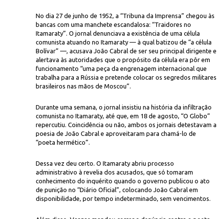
No dia 27 de junho de 1952, a “Tribuna da Imprensa” chegou às
bancas com uma manchete escandalosa: “Traidores no
Itamaraty”. O jornal denunciava a existência de uma célula
comunista atuando no Itamaraty — à qual batizou de “a célula
Bolívar” —, acusava João Cabral de ser seu principal dirigente e
alertava às autoridades que o propósito da célula era pôr em
funcionamento “uma peça da engrenagem internacional que
trabalha para a Rússia e pretende colocar os segredos militares
brasileiros nas mãos de Moscou”.
Durante uma semana, o jornal insistiu na história da infiltração
comunista no Itamaraty, até que, em 18 de agosto, “O Globo”
repercutiu. Coincidência ou não, ambos os jornais detestavam a
poesia de João Cabral e aproveitaram para chamá-lo de
“poeta hermético”.
Dessa vez deu certo. O Itamaraty abriu processo
administrativo à revelia dos acusados, que só tomaram
conhecimento do inquérito quando o governo publicou o ato
de punição no “Diário Oficial”, colocando João Cabral em
disponibilidade, por tempo indeterminado, sem vencimentos.