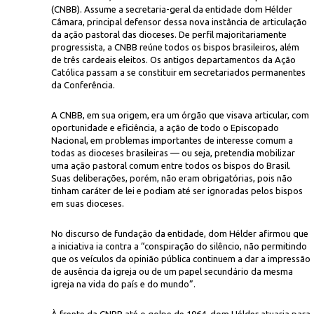
(CNBB). Assume a secretaria-geral da entidade dom Hélder
Câmara, principal defensor dessa nova instância de articulação
da ação pastoral das dioceses. De perfil majoritariamente
progressista, a CNBB reúne todos os bispos brasileiros, além
de três cardeais eleitos. Os antigos departamentos da Ação
Católica passam a se constituir em secretariados permanentes
da Conferência.
A CNBB, em sua origem, era um órgão que visava articular, com
Agência 
blon, Rio de Janeiro, em 1955
oportunidade e eficiência, a ação de todo o Episcopado
Nacional, em problemas importantes de interesse comum a
todas as dioceses brasileiras — ou seja, pretendia mobilizar
uma ação pastoral comum entre todos os bispos do Brasil.
Suas deliberações, porém, não eram obrigatórias, pois não
tinham caráter de lei e podiam até ser ignoradas pelos bispos
em suas dioceses.
No discurso de fundação da entidade, dom Hélder afirmou que
a iniciativa ia contra a “conspiração do silêncio, não permitindo
que os veículos da opinião pública continuem a dar a impressão
de ausência da igreja ou de um papel secundário da mesma
igreja na vida do país e do mundo”.