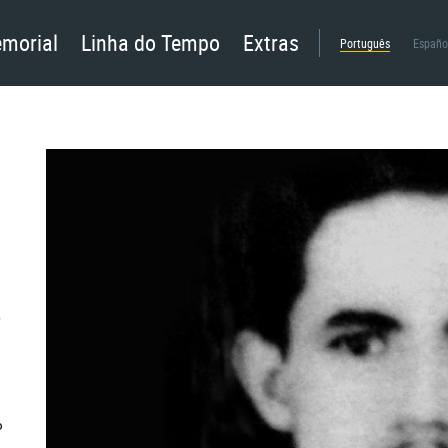
morial
Linha do Tempo
Extras
Português
Españo
s
o