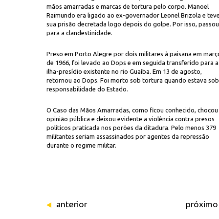
mãos amarradas e marcas de tortura pelo corpo. Manoel
Raimundo era ligado ao ex-governador Leonel Brizola e tev
sua prisão decretada logo depois do golpe. Por isso, passou
para a clandestinidade.
Preso em Porto Alegre por dois militares à paisana em març
de 1966, foi levado ao Dops e em seguida transferido para a
ilha-presídio existente no rio Guaíba. Em 13 de agosto,
retornou ao Dops. Foi morto sob tortura quando estava sob
Comissão de Mortos e Desap
ssinado pela repressão gaúcha
responsabilidade do Estado.
O Caso das Mãos Amarradas, como ficou conhecido, chocou
opinião pública e deixou evidente a violência contra presos
políticos praticada nos porões da ditadura. Pelo menos 379
militantes seriam assassinados por agentes da repressão
durante o regime militar.
anterior
próximo