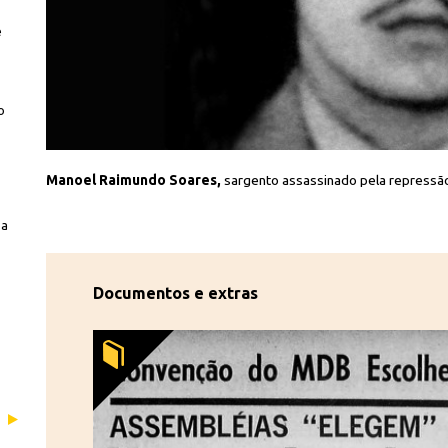
e
o
arecidos/SDH
Manoel Raimundo Soares,
sargento assassinado pela repressã
 a
Documentos e extras