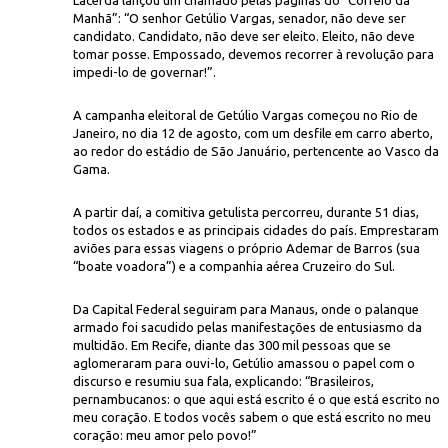
Lacerda lançou um chamado pelas páginas do “Correio da
Manhã”: “O senhor Getúlio Vargas, senador, não deve ser
candidato. Candidato, não deve ser eleito. Eleito, não deve
tomar posse. Empossado, devemos recorrer à revolução para
impedi-lo de governar!”.
A campanha eleitoral de Getúlio Vargas começou no Rio de
Janeiro, no dia 12 de agosto, com um desfile em carro aberto,
ao redor do estádio de São Januário, pertencente ao Vasco da
Gama.
A partir daí, a comitiva getulista percorreu, durante 51 dias,
todos os estados e as principais cidades do país. Emprestaram
aviões para essas viagens o próprio Ademar de Barros (sua
“boate voadora”) e a companhia aérea Cruzeiro do Sul.
Da Capital Federal seguiram para Manaus, onde o palanque
armado foi sacudido pelas manifestações de entusiasmo da
multidão. Em Recife, diante das 300 mil pessoas que se
aglomeraram para ouvi-lo, Getúlio amassou o papel com o
discurso e resumiu sua fala, explicando: “Brasileiros,
pernambucanos: o que aqui está escrito é o que está escrito no
meu coração. E todos vocês sabem o que está escrito no meu
coração: meu amor pelo povo!”