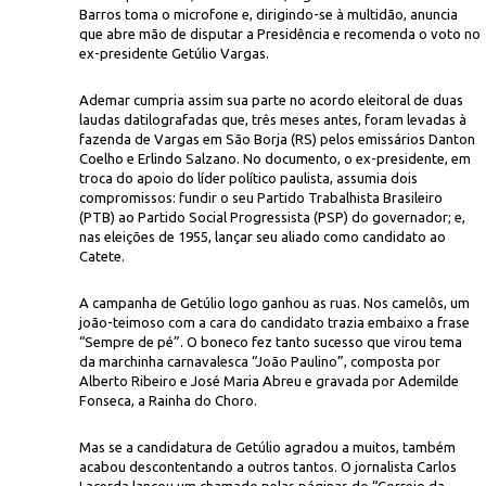
Barros toma o microfone e, dirigindo-se à multidão, anuncia
que abre mão de disputar a Presidência e recomenda o voto no
ex-presidente Getúlio Vargas.
Ademar cumpria assim sua parte no acordo eleitoral de duas
laudas datilografadas que, três meses antes, foram levadas à
fazenda de Vargas em São Borja (RS) pelos emissários Danton
Coelho e Erlindo Salzano. No documento, o ex-presidente, em
troca do apoio do líder político paulista, assumia dois
CPD
e Getúlio Vargas à Presidência, em 17 de junho de 1950, no palácio
compromissos: fundir o seu Partido Trabalhista Brasileiro
(PTB) ao Partido Social Progressista (PSP) do governador; e,
nas eleições de 1955, lançar seu aliado como candidato ao
Catete.
A campanha de Getúlio logo ganhou as ruas. Nos camelôs, um
joão-teimoso com a cara do candidato trazia embaixo a frase
“Sempre de pé”. O boneco fez tanto sucesso que virou tema
da marchinha carnavalesca “João Paulino”, composta por
Alberto Ribeiro e José Maria Abreu e gravada por Ademilde
Fonseca, a Rainha do Choro.
Mas se a candidatura de Getúlio agradou a muitos, também
acabou descontentando a outros tantos. O jornalista Carlos