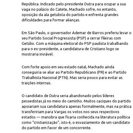
República. Indicado pelo presidente Dutra para ocupar a sua
vaga no palácio do Catete, Machado sofre, no entanto,
oposição da ala getulista do partido e enfrenta grandes
dificuldades para formar alianças.
Em São Paulo, o governador Ademar de Barros preferiu levar o
seu Partido Social Progressista (PSP) a cerrar fileiras com
Getúlio. Com a máquina eleitoral do PSP paulista trabalhando
para o ex-presidente, a candidatura de Cristiano logo se
CPD
 por correligionários durante campanha presidencial em Minas Gerais
mostraria inviável.
Com forte apoio em seu estado natal, Machado ainda
conseguiria se aliar ao Partido Republicano (PR) e ao Partido
Trabalhista Nacional (PTN). Mas seria pouco para evitar as
traições internas.
O candidato de Dutra seria abandonado pelos líderes
pessedistas já no meio do caminho. Muitos caciques do partido
apoiariam sua candidatura apenas formalmente, mas na prática
transfeririam para Vargas os votos nos seus respectivos
estados — manobra que ficaria conhecida na literatura política
como “cristianização”, isto é, o esvaziamento de um candidato
do partido em favor de um concorrente.