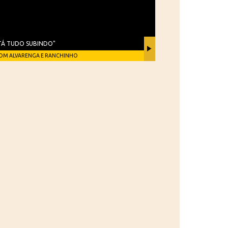
TÁ TUDO SUBINDO"
OM ALVARENGA E RANCHINHO