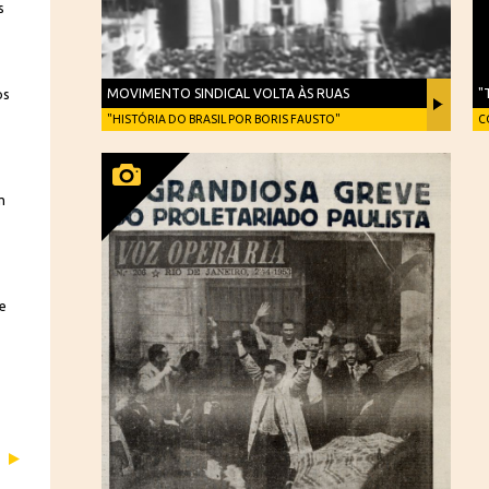
s
MOVIMENTO SINDICAL VOLTA ÀS RUAS
"
os
"HISTÓRIA DO BRASIL POR BORIS FAUSTO"
C
m
e