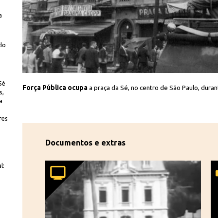
a
odo
Iconographia
Sé
300 Mil
Força Pública ocupa
a praça da Sé, no centro de São Paulo, dura
s,
a
res
Documentos e extras
l: