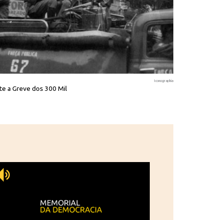
Iconographia
nte a Greve dos 300 Mil
Um dos 300 mi