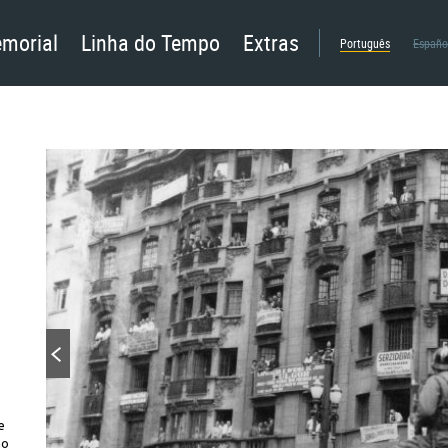
morial
Linha do Tempo
Extras
Português
Españo
e
ão