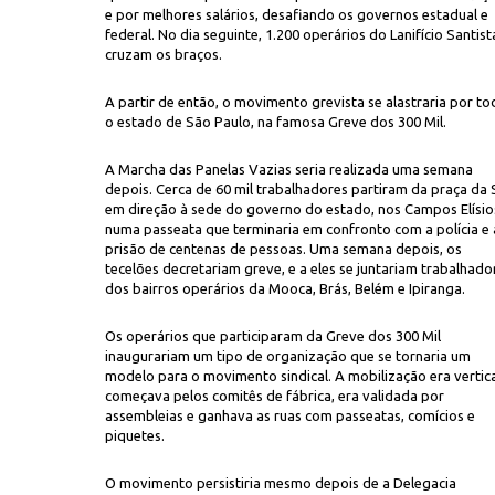
e por melhores salários, desafiando os governos estadual e
federal. No dia seguinte, 1.200 operários do Lanifício Santist
cruzam os braços.
A partir de então, o movimento grevista se alastraria por t
o estado de São Paulo, na famosa Greve dos 300 Mil.
A Marcha das Panelas Vazias seria realizada uma semana
depois. Cerca de 60 mil trabalhadores partiram da praça da 
pátio da Faculdade de Direito do Largo São Francisco, durante a Greve dos 
em direção à sede do governo do estado, nos Campos Elísio
numa passeata que terminaria em confronto com a polícia e 
prisão de centenas de pessoas. Uma semana depois, os
tecelões decretariam greve, e a eles se juntariam trabalhado
dos bairros operários da Mooca, Brás, Belém e Ipiranga.
Os operários que participaram da Greve dos 300 Mil
inaugurariam um tipo de organização que se tornaria um
modelo para o movimento sindical. A mobilização era vertica
começava pelos comitês de fábrica, era validada por
assembleias e ganhava as ruas com passeatas, comícios e
piquetes.
O movimento persistiria mesmo depois de a Delegacia