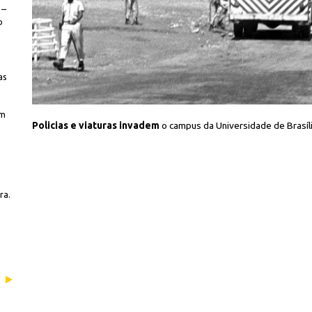
 –
o
as
am
ção/CPDoc JB
Policias e viaturas invadem
o campus da Universidade de Brasíl
ra.