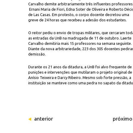
Carvalho demite arbitrariamente três influentes professores
Ernani Maria de Fiori, Edna Soter de Oliveira e Roberto Déci
de Las Casas. Em protesto, o corpo docente decretou uma
greve de 24 horas que recebeu a adesão dos estudantes.
O reitor pediu o envio de tropas militares, que cercaram tod
as entradas da UnB na madrugada de 11 de outubro. Laerte
Carvalho demitiria mais 15 professores na semana seguinte.
Diante da nova arbitrariedade, 223 dos 305 docentes pedir
Reprodu
tropas militares para reprimir greve de professores e estudantes
demissão.
Durante os 21 anos da ditadura, a UnB foi alvo frequente de
punições e intervenções que mutilaram o projeto original de
Anísio Teixeira e Darcy Ribeiro. Mesmo sob forte pressão, a
instituição se manteve como uma pedra no sapato da ditadu
anterior
próximo