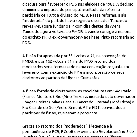
ditadura para favorecer o PDS nas eleições de 1982. A decisão
diminuiria o impacto do principal resultado da reforma
partidária de 1979: a divisão do MDB. Nessa reforma, a ala
“moderada” do partido havia seguido o senador Tancredo
Neves (MG) para fundar o PP com dissidentes da Arena.
Tancredo agora voltava ao PMDB, levando consigo a maioria
do extinto PP. O ex-governador Magalhães Pinto retornaria ao
PDS.
Mabel Vicenzi/C
PMDB e do PP, respectivamente, que voltariam a atuar sob a mesma legen
A fusão foi aprovada por 331 votos a 41, na convenção do
PMDB, e por 162 votos a 91, na do PP.O retorno dos
moderados seria formalizado numa convenção conjunta em
fevereiro, com a extinção do PP e a incorporação de seus
diretórios ao partido de Ulysses Guimarães.
A fusão fortalecia diretamente as candidaturas em São Paulo
(Franco Montoro), Rio (Miro Teixeira, indicado pelo governador
Chagas Freitas), Minas Gerais (Tancredo), Paraná (José Richa) e
Rio Grande do Sul (Pedro Simon). PT e PDT, convidados a
participar da fusão, rejeitaram a proposta.
Graças ao retorno dos “moderados” à legenda e à
permanência do PCB, PCdoB e Movimento Revolucionário 8 de