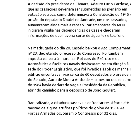
A decisão do presidente da Câmara, Adauto Lúcio Cardoso, 
que as cassações deveriam ser submetidas ao plenário em
votação secreta, como determinava a Constituição de 1946, 
prisão do deputado Doutel de Andrade, um dos cassados,
aumentaram ainda mais a tensão. Parlamentares do MDB
iniciaram vigília nas dependências da Casa e chegaram
informações de que haveria corte de água, luz e telefone.
Na madrugada do dia 20, Castelo baixou o Ato Complement
nterna na mão, e parlamentares saem do Congresso
nº 23, decretando o recesso do Congresso. Foi também
imposta censura à imprensa. Policiais do Exército e da
Aeronáutica e fuzileiros navais deslocaram-se em direção à
sede do Poder Legislativo, que foi invadida às 5h da manhã.
edifício encontravam-se cerca de 60 deputados e o presiden
do Senado, Auro de Moura Andrade -- o mesmo que em abri
de 1964 havia declarado vaga a Presidência da República,
abrindo caminho para a deposição de João Goulart.
Radicalizada, a ditadura passava a enfrentar resistência até
mesmo de alguns artífices políticos do golpe de 1964. As
Forças Armadas ocuparam o Congresso por 32 dias.