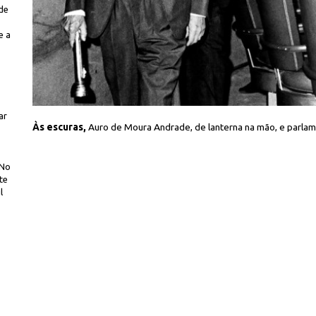
de
e a
ar
Iconographia
Às escuras,
Auro de Moura Andrade, de lanterna na mão, e parl
 No
te
l