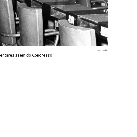
Iconographia
amentares saem do Congresso
Às escuras,
Au