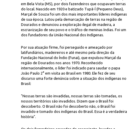
em Bela Vista (MS), por dois fazendeiros que ocupavam terras
do local. Nascido em 1920 e batizado Tupã-Í (Pequeno Deus),
Marçal de Souza foi um dos mais importantes líderes indígenas
de sua época. Lutou pela demarcação de terras na região de
Dourados e denunciou a exploração ilegal de madeira, a
escravização de seu povo e o tráfico de meninas índias. Foi um
dos fundadores da União Nacional dos Indígenas.
Por sua atuação firme, foi perseguido e ameaçado por
Maria Helena Brancher/Acer
s por sua luta em defesa dos povos indígenas
latifundiários, madeireiros e até mesmo pela direção da
Fundação Nacional do Índio (Funai), que expulsou Marçal da
região de Dourados nos anos 1970. Reconhecido
internacionalmente, o líder foi indicado para saudar o papa
João Paulo 2° em visita ao Brasil em 1980. Ele fez de seu
discurso uma forte denúncia sobre a situação dos indígenas no
Brasil:
"Nossas terras são invadidas, nossas terras são tomadas, os
nossos territórios são invadidos. Dizem que o Brasil foi
descoberto. O Brasil não foi descoberto não, o Brasil foi
invadido e tomado dos indígenas do Brasil. Essa é a verdadeira
história".