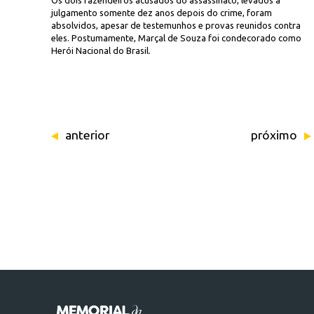
Os dois fazendeiros acusados do assassinato, levados a
julgamento somente dez anos depois do crime, foram
absolvidos, apesar de testemunhos e provas reunidos contra
eles. Postumamente, Marçal de Souza foi condecorado como
Herói Nacional do Brasil.
anterior
próximo