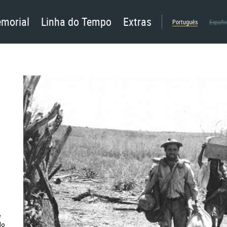
morial
Linha do Tempo
Extras
Português
Españo
e
do