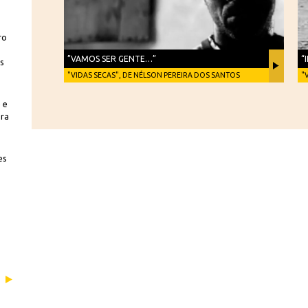
ro
”VAMOS SER GENTE…”
“
is
"VIDAS SECAS", DE NÉLSON PEREIRA DOS SANTOS
"
 e
bra
es