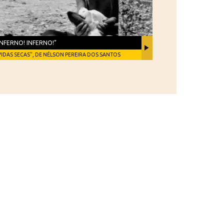
INFERNO! INFERNO!”
VIDAS SECAS", DE NÉLSON PEREIRA DOS SANTOS