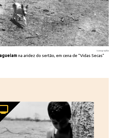
Iconographia
 vagueiam
na aridez do sertão, em cena de “Vidas Secas"
Fabiano (Átila