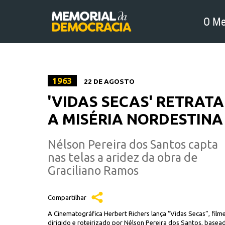
O Me
1963
22 DE AGOSTO
'VIDAS SECAS' RETRATA
A MISÉRIA NORDESTINA
Nélson Pereira dos Santos capta
nas telas a aridez da obra de
Graciliano Ramos
Compartilhar
A Cinematográfica Herbert Richers lança “Vidas Secas”, film
dirigido e roteirizado por Nélson Pereira dos Santos, basea