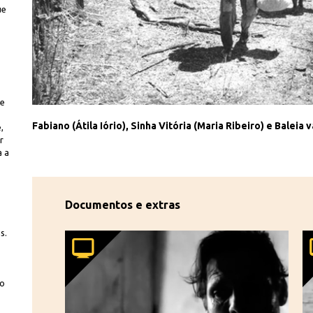
ue
ue
Iconographia
ecas"
Fabiano (Átila Iório), Sinha Vitória (Maria Ribeiro) e Baleia
,
r
a a
Documentos e extras
s.
co