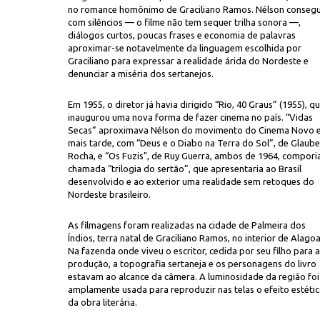
no romance homônimo de Graciliano Ramos. Nélson conseg
com silêncios — o filme não tem sequer trilha sonora —,
diálogos curtos, poucas frases e economia de palavras
aproximar-se notavelmente da linguagem escolhida por
Graciliano para expressar a realidade árida do Nordeste e
denunciar a miséria dos sertanejos.
Em 1955, o diretor já havia dirigido “Rio, 40 Graus” (1955), q
inaugurou uma nova forma de fazer cinema no país. “Vidas
aria Ribeiro) e Baleia vagueiam
na aridez do sertão, em cena de “Vidas S
Secas” aproximava Nélson do movimento do Cinema Novo e
mais tarde, com “Deus e o Diabo na Terra do Sol”, de Glaube
Rocha, e “Os Fuzis", de Ruy Guerra, ambos de 1964, compori
chamada “trilogia do sertão”, que apresentaria ao Brasil
desenvolvido e ao exterior uma realidade sem retoques do
Nordeste brasileiro.
As filmagens foram realizadas na cidade de Palmeira dos
Índios, terra natal de Graciliano Ramos, no interior de Alagoa
Na fazenda onde viveu o escritor, cedida por seu filho para a
produção, a topografia sertaneja e os personagens do livro
estavam ao alcance da câmera. A luminosidade da região foi
amplamente usada para reproduzir nas telas o efeito estéti
da obra literária.