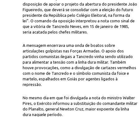
disposição de apoiar o projeto da abertura do presidente João
Figueiredo, que deverá se consolidar com a eleição do futuro
presidente da República pelo Colégio Eleitoral, na forma da
lei”. O comando da oposição interpretou a nota como sinal de
que a vitória de Tancredo Neves, em 15 de janeiro de 1985,
seria acatada pelos chefes militares.
A mensagem encerrava uma onda de boatos sobre
articulações golpistas nas Forças Armadas. O apoio dos
Luciano Andrade/C
mando do Exército
partidos comunistas ilegais a Tancredo vinha sendo utilizado
para alimentar a tensão com a linha dura militar. Também
houve provocações, como a divulgação de cartazes vermelhos
com o nome de Tancredo e o símbolo comunista da foice e
martelo, espalhados em Goiás por agentes ligados à
repressão.
No mesmo dia em que foi divulgada a nota do ministro Walter
Pires, o Exército informou a substituição do comandante militar
do Planalto, general Newton Cruz, maior expoente da linha
dura naquele período.