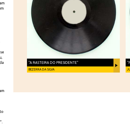
ram
 um
a
ise
u,
uda
"A RASTEIRA DO PRESIDENTE"
"
BEZERRA DA SILVA
J
ram
to
”.