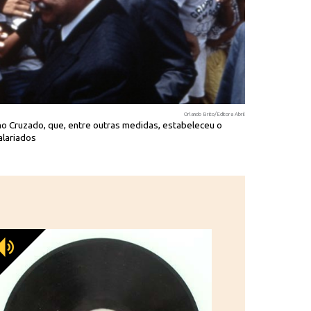
Orlando Brito/Editora Abril
o Cruzado, que, entre outras medidas, estabeleceu o
Enterro simbó
lariados
lugar ao cruzad