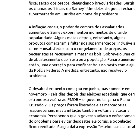
fiscalização dos preços, denunciando irregularidades. Surgi
os chamados “fiscais do Sarney”. Um deles chegou a fechar
supermercado em Curitiba em nome do presidente.
A inflação cedeu, o poder de compra dos assalariados
aumentou e Sarney experimentou momentos de grande
popularidade. Alguns meses depois, entretanto, alguns
produtos começaram a faltar nos supermercados, inclusive 
carne – insatisfeitos com o congelamento de preços, os
pecuaristas se recusavam a matar os bois. Sobreveio uma cr
de abastecimento que frustrou a população. Funaro anuncio
então, uma operação para confiscar bois no pasto com a aj
da Polícia Federal. A medida, entretanto, não resolveu o
problema.
O desabastecimento começou em junho, mas somente em
novembro – seis dias depois das eleições estaduais, que de
estrondosa vitória ao PMDB – o governo lançaria o Plano
Cruzado 2. Os preços foram liberados e as mercadorias
reapareceriam, mas a inflação também voltaria a atacar a
economia. Percebendo que o governo adiara o enfrentamen
do problema para evitar desgastes eleitorais, a população
ficou revoltada. Surgiu daí a expressão “estelionato eleitoral