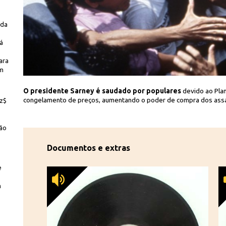
 da
dá
ara
em
o/Editora Abril
ações
O presidente Sarney é saudado por populares
devido ao Plan
congelamento de preços, aumentando o poder de compra dos assa
Cz$
ção
Documentos e extras
e
m