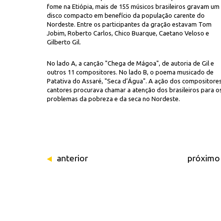
fome na Etiópia, mais de 155 músicos brasileiros gravam um
disco compacto em benefício da população carente do
Nordeste. Entre os participantes da gração estavam Tom
Jobim, Roberto Carlos, Chico Buarque, Caetano Veloso e
Gilberto Gil.
No lado A, a canção "Chega de Mágoa", de autoria de Gil e
outros 11 compositores. No lado B, o poema musicado de
Patativa do Assaré, "Seca d’Água". A ação dos compositores
Consuelo e Elba Ramalho durante gravação da música "Chega de Mágoa", de
cantores procurava chamar a atenção dos brasileiros para o
problemas da pobreza e da seca no Nordeste.
anterior
próximo