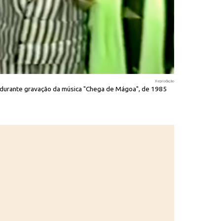
Reprodução
 durante gravação da música "Chega de Mágoa", de 1985
As cantoras Be