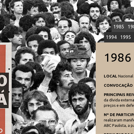
1985
19
1994
1995
198
LOCAL
Nacional
CONVOCAÇÃO
PRINCIPAIS RE
da dívida extern
preços e em defe
Nº DE PARTICI
realizaram manif
ABC Paulista, a pa