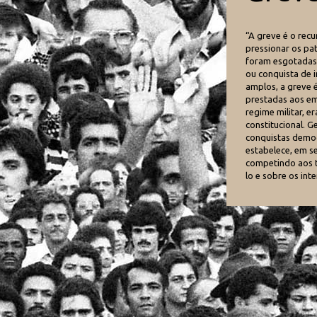
“A greve é o rec
pressionar os pa
foram esgotadas 
ou conquista de i
amplos, a greve é
prestadas aos em
regime militar, e
constitucional. G
conquistas democ
estabelece, em se
competindo aos t
lo e sobre os in