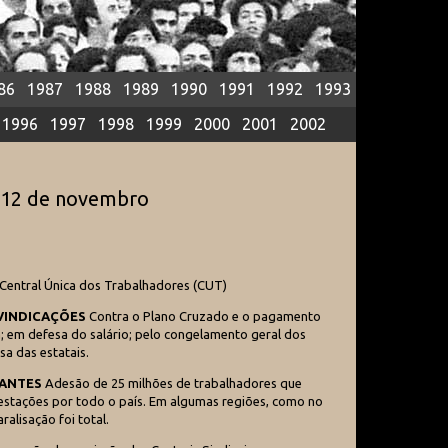
86
1987
1988
1989
1990
1991
1992
1993
1996
1997
1998
1999
2000
2001
2002
6
12 de novembro
Central Única dos Trabalhadores (CUT)
IVINDICAÇÕES
Contra o Plano Cruzado e o pagamento
a; em defesa do salário; pelo congelamento geral dos
sa das estatais.
PANTES
Adesão de 25 milhões de trabalhadores que
estações por todo o país. Em algumas regiões, como no
ralisação foi total.