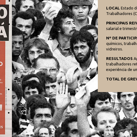
LOCAL
Estado d
Trabalhadores (
PRINCIPAIS RE
salarial e trime
Nº DE PARTICI
químicos, trabalh
vidreiros.
RESULTADOS
Ap
trabalhadores re
experiência de um
TOTAL DE GRE