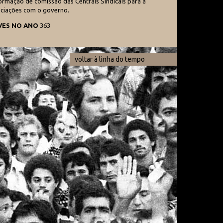
rmação de comissão das Centrais Sindicais para a
ociações com o governo.
VES NO ANO
363
voltar à linha do tempo