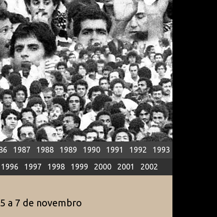
86
1987
1988
1989
1990
1991
1992
1993
1996
1997
1998
1999
2000
2001
2002
5
5 a 7 de novembro