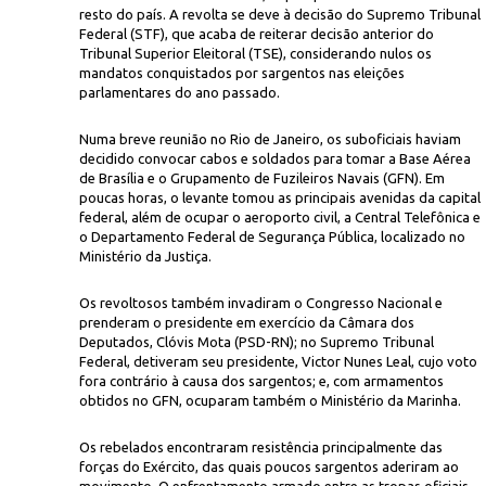
resto do país. A revolta se deve à decisão do Supremo Tribunal
Federal (STF), que acaba de reiterar decisão anterior do
Tribunal Superior Eleitoral (TSE), considerando nulos os
mandatos conquistados por sargentos nas eleições
parlamentares do ano passado.
Numa breve reunião no Rio de Janeiro, os suboficiais haviam
decidido convocar cabos e soldados para tomar a Base Aérea
de Brasília e o Grupamento de Fuzileiros Navais (GFN). Em
Ag. 
nistério da Guerra, na região central da cidade
poucas horas, o levante tomou as principais avenidas da capital
federal, além de ocupar o aeroporto civil, a Central Telefônica e
o Departamento Federal de Segurança Pública, localizado no
Ministério da Justiça.
Os revoltosos também invadiram o Congresso Nacional e
prenderam o presidente em exercício da Câmara dos
Deputados, Clóvis Mota (PSD-RN); no Supremo Tribunal
Federal, detiveram seu presidente, Victor Nunes Leal, cujo voto
fora contrário à causa dos sargentos; e, com armamentos
obtidos no GFN, ocuparam também o Ministério da Marinha.
Os rebelados encontraram resistência principalmente das
forças do Exército, das quais poucos sargentos aderiram ao