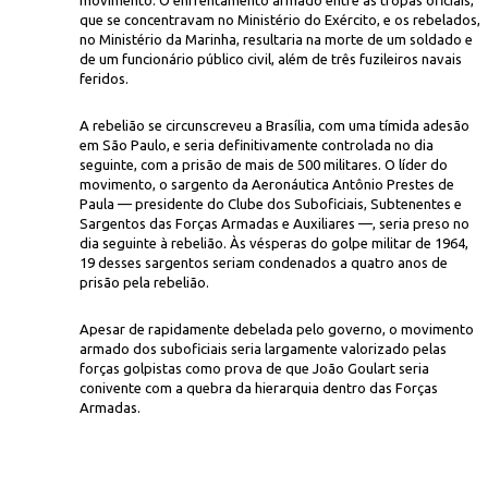
movimento. O enfrentamento armado entre as tropas oficiais,
que se concentravam no Ministério do Exército, e os rebelados,
no Ministério da Marinha, resultaria na morte de um soldado e
de um funcionário público civil, além de três fuzileiros navais
feridos.
A rebelião se circunscreveu a Brasília, com uma tímida adesão
em São Paulo, e seria definitivamente controlada no dia
seguinte, com a prisão de mais de 500 militares. O líder do
movimento, o sargento da Aeronáutica Antônio Prestes de
Paula — presidente do Clube dos Suboficiais, Subtenentes e
Sargentos das Forças Armadas e Auxiliares —, seria preso no
dia seguinte à rebelião. Às vésperas do golpe militar de 1964,
19 desses sargentos seriam condenados a quatro anos de
prisão pela rebelião.
Apesar de rapidamente debelada pelo governo, o movimento
armado dos suboficiais seria largamente valorizado pelas
forças golpistas como prova de que João Goulart seria
conivente com a quebra da hierarquia dentro das Forças
Armadas.