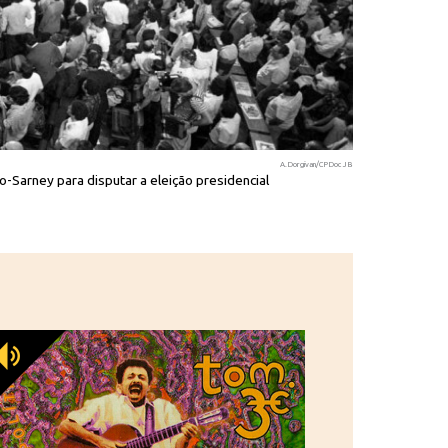
A.Dorgivan/CPDoc JB
Sarney para disputar a eleição presidencial
Arraes, Tancr
peemedebista