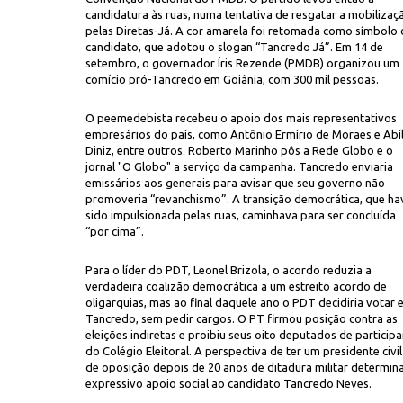
candidatura às ruas, numa tentativa de resgatar a mobilizaç
pelas Diretas-Já. A cor amarela foi retomada como símbolo
candidato, que adotou o slogan “Tancredo Já”. Em 14 de
setembro, o governador Íris Rezende (PMDB) organizou um
comício pró-Tancredo em Goiânia, com 300 mil pessoas.
O peemedebista recebeu o apoio dos mais representativos
empresários do país, como Antônio Ermírio de Moraes e Abíl
Diniz, entre outros. Roberto Marinho pôs a Rede Globo e o
jornal "O Globo" a serviço da campanha. Tancredo enviaria
emissários aos generais para avisar que seu governo não
promoveria “revanchismo”. A transição democrática, que ha
sido impulsionada pelas ruas, caminhava para ser concluída
“por cima”.
Para o líder do PDT, Leonel Brizola, o acordo reduzia a
verdadeira coalizão democrática a um estreito acordo de
oligarquias, mas ao final daquele ano o PDT decidiria votar
Tancredo, sem pedir cargos. O PT firmou posição contra as
eleições indiretas e proibiu seus oito deputados de participa
do Colégio Eleitoral. A perspectiva de ter um presidente civil
de oposição depois de 20 anos de ditadura militar determina
expressivo apoio social ao candidato Tancredo Neves.