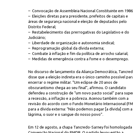
– Convocação de Assembleia Nacional Constituinte em 1986
– Eleições diretas para presidente, prefeitos de capitais e
áreas de segurança nacional e eleição de deputados pelo
Distrito Federal;
– Restabelecimento das prerrogativas do Legislativo e do
Judiciário;
– Liberdade de organização e autonomia sindical;
– Reprogramação global da dívida externa;
– Combate à inflação e fim da política de arrocho salarial;
– Medidas de emergência contra a fome e o desemprego.
No discurso de lançamento da Aliança Democrática, Tancre
disse que a eleição indireta era o único caminho possível par
encerrar o regime militar. “Um eclipse de 20 anos de
obscurantismo chega ao seu final”, afirmou. O candidato
defendeu a construção de “um novo pacto social” para supe
a recessão, a inflação e a pobreza. Acenou também com a
revisão do acordo com o Fundo Monetário Internacional (FM
para a dívida externa: “Não podemos pagar [a dívida] com a
lágrima, o suor e o sangue do nosso povo”.
Em 12 de agosto, a chapa Tancredo-Sarney foi homologada
Convenção Nacional do PMDB. O partido levou então a