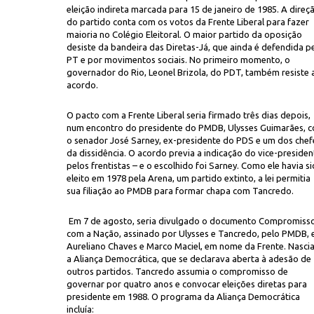
eleição indireta marcada para 15 de janeiro de 1985. A direç
do partido conta com os votos da Frente Liberal para fazer
maioria no Colégio Eleitoral. O maior partido da oposição
desiste da bandeira das Diretas-Já, que ainda é defendida p
PT e por movimentos sociais. No primeiro momento, o
governador do Rio, Leonel Brizola, do PDT, também resiste 
acordo.
O pacto com a Frente Liberal seria firmado três dias depois,
A.Dorgi
ciel,
entre outras lideranças do PMDB e da Frente Liberal, na convenção
num encontro do presidente do PMDB, Ulysses Guimarães, 
o senador José Sarney, ex-presidente do PDS e um dos chef
da dissidência. O acordo previa a indicação do vice-presiden
pelos frentistas – e o escolhido foi Sarney. Como ele havia s
eleito em 1978 pela Arena, um partido extinto, a lei permitia
sua filiação ao PMDB para formar chapa com Tancredo.
Em 7 de agosto, seria divulgado o documento Compromiss
com a Nação, assinado por Ulysses e Tancredo, pelo PMDB, 
Aureliano Chaves e Marco Maciel, em nome da Frente. Nascia
a Aliança Democrática, que se declarava aberta à adesão de
outros partidos. Tancredo assumia o compromisso de
governar por quatro anos e convocar eleições diretas para
presidente em 1988. O programa da Aliança Democrática
incluía: