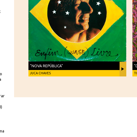
;
"NOVA REPÚBLICA"
"
JUCA CHAVES
T
do
a
rar
I)
 na