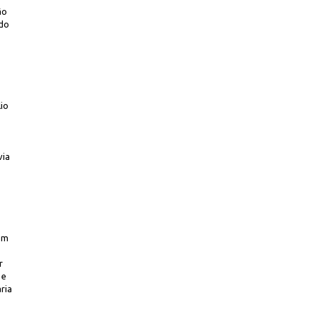
ão
 do
io
via
 em
r
 e
ria