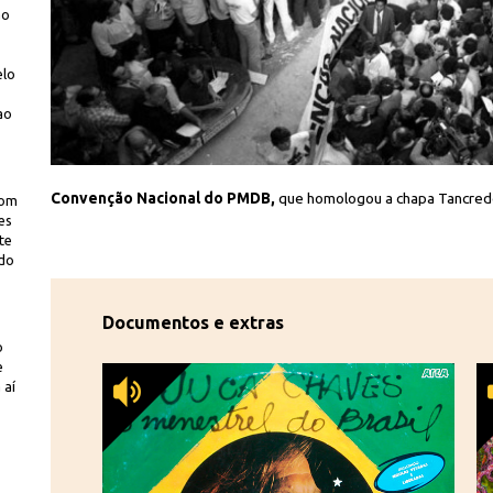
ão
elo
ao
van/CPDoc JB
Convenção Nacional do PMDB,
que homologou a chapa Tancredo-
com
es
te
ido
Documentos e extras
o
e
 aí