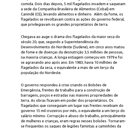
comida. Dois dias depois, 5 mil flagelados invadem e saqueiam
a sede da Companhia Brasileira de Alimentos (Cobal) em
Canindé (CE), levando alimentos e dinheiro. Além da fome, os
flagelados se revoltavam contra as ações do governo federal,
que privilegiavam os grandes proprietários de terra.
Chegava ao auge o drama dos flagelados da maior seca do
século 20, que, segundo a Superintendência do
Desenvolvimento do Nordeste (Sudene), em cinco anos matou
Delfim Vieira/C
mento" que ele e sua família teriam naquele dia
de fome e de doenças da desnutrição 3,5 milhões de pessoas,
na maioria crianças. A longa estiagem começou em 1979 e foi
se agravando ano após ano. Em 1983, havia 10 milhões de
flagelados da seca, o equivalente a mais de um terço da
população do Nordeste.
O governo respondeu à crise criando os Bolsões de
Emergência, frentes de trabalho para a construção de
barragens, poços e estradas nas maiores propriedades de
terra. As obras ficavam em poder dos proprietários. Os
flagelados que conseguiam um lugar nas frentes recebiam do
governo 15 mil cruzeiros por mês, o equivalente a um terço do
salário mínimo. Corrupção e abuso do trabalho, principalmente
de mulheres e crianças, eram regras nesses bolsões. Tornaram-
se frequentes os saques de legiões famintas a caminhões da