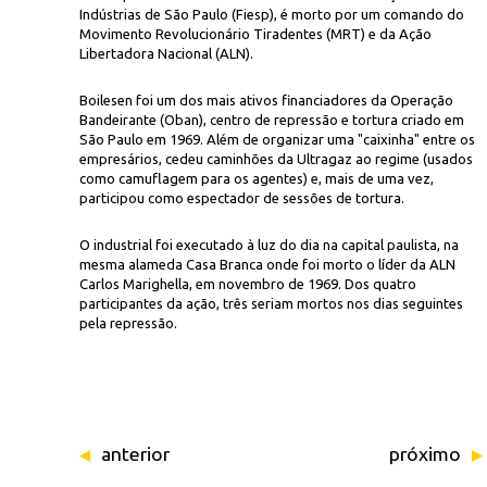
Indústrias de São Paulo (Fiesp), é morto por um comando do
Movimento Revolucionário Tiradentes (MRT) e da Ação
Libertadora Nacional (ALN).
Boilesen foi um dos mais ativos financiadores da Operação
Bandeirante (Oban), centro de repressão e tortura criado em
São Paulo em 1969. Além de organizar uma "caixinha" entre os
empresários, cedeu caminhões da Ultragaz ao regime (usados
como camuflagem para os agentes) e, mais de uma vez,
Conteúdo Est
 por um comando guerrilheiro em São Paulo
participou como espectador de sessões de tortura.
O industrial foi executado à luz do dia na capital paulista, na
mesma alameda Casa Branca onde foi morto o líder da ALN
Carlos Marighella, em novembro de 1969. Dos quatro
participantes da ação, três seriam mortos nos dias seguintes
pela repressão.
anterior
próximo