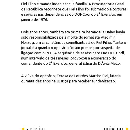
Fiel Filho e manda indenizar sua família. A Procuradoria Geral
da República reconhece que Fiel Filho foi submetido a torturas
e sevícias nas dependências do DOI-Codi do 2° Exército, em
janeiro de 1976.
Dois anos antes, também em primeira instância, a União havia
sido responsabilizada pela morte do jornalista Vladimir
Herzog, em circunstâncias semelhantes à de Fiel Filho. Tanto o
jornalista quanto o operário foram presos por suspeita de
José Luis da Conceição/Ag. 
noel Fiel Filho, que levou dez anos para receber a indenização da União
ligação com o PCB. A sequência de assassinatos no DOI-Codi,
num intervalo de três meses, provocou a exoneração do
comandante do 2° Exército, general Ednardo D'Ávila Mello.
A viúva do operário, Teresa de Lourdes Martins Fiel, lutaria
durante dez anos na Justiça para receber a indenização.
anterior
próximo