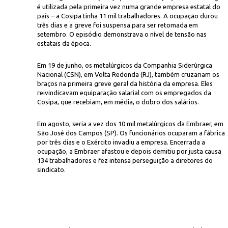
é utilizada pela primeira vez numa grande empresa estatal do
país – a Cosipa tinha 11 mil trabalhadores. A ocupação durou
três dias e a greve foi suspensa para ser retomada em
setembro. O episódio demonstrava o nível de tensão nas
estatais da época.
Em 19 de junho, os metalúrgicos da Companhia Siderúrgica
Nacional (CSN), em Volta Redonda (RJ), também cruzariam os
braços na primeira greve geral da história da empresa. Eles
J.C.Brasil/C
paralisação e ocupação da Companhia Siderúrgica Paulista
reivindicavam equiparação salarial com os empregados da
Cosipa, que recebiam, em média, o dobro dos salários.
Em agosto, seria a vez dos 10 mil metalúrgicos da Embraer, em
São José dos Campos (SP). Os funcionários ocuparam a fábrica
por três dias e o Exército invadiu a empresa. Encerrada a
ocupação, a Embraer afastou e depois demitiu por justa causa
134 trabalhadores e fez intensa perseguição a diretores do
sindicato.