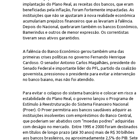
implantação do Plano Real, as receitas dos bancos, que eram
beneficiadas pela inflação, foram fortemente impactadas. As
instituições que não se ajustaram à nova realidade econômica
acumulariam prejuízos financeiros que as levariam à falência.
Depois do Nacional, quebraram também os bancos Econômico,
Bamerindus e outros de menor expressão. Os correntistas
tiveram seus ativos garantidos.
A falência do Banco Econômico gerou também uma das
Ailton de Freitas/Ag.
, e o presidente do Banco Central, Gustavo Loyola (1° à esq.), se reúnem c
primeiras crises políticas no governo Fernando Henrique
ro aos bancos
Cardoso. O senador Antonio Carlos Magalhães, presidente do
Senado Federal e importante líder do PFL, partido da coalizão
governista, pressionou o presidente para evitar a intervenção
no banco baiano, mas não foi atendido.
Para evitar o colapso do sistema bancário e colocar em risco a
estabilidade do Plano Real, o governo lançou o Programa de
Estímulo à Reestruturação do Sistema Financeiro Nacional
(Proer). O Proer permitiria aos bancos saudáveis adquirir as
instituições insolventes com empréstimos do Banco Central,
que poderiam ser abatidos com “moedas podres” adquiridas
com deságio no mercado. Entre 1995 e 2000 foram destinados
em títulos de longo prazo (até 30 anos) mais de R$ 30 bilhões
aos bancos brasileiros, ou aproximadamente 2,5% do PIB. Sete