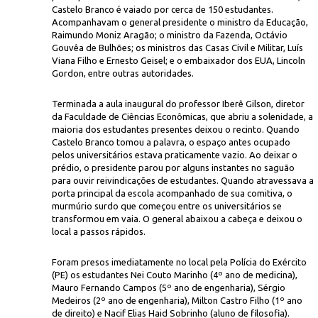
Castelo Branco é vaiado por cerca de 150 estudantes.
Acompanhavam o general presidente o ministro da Educação,
Raimundo Moniz Aragão; o ministro da Fazenda, Octávio
Gouvêa de Bulhões; os ministros das Casas Civil e Militar, Luís
Viana Filho e Ernesto Geisel; e o embaixador dos EUA, Lincoln
Gordon, entre outras autoridades.
Terminada a aula inaugural do professor Iberê Gilson, diretor
da Faculdade de Ciências Econômicas, que abriu a solenidade, a
CP
 sobre as punições
maioria dos estudantes presentes deixou o recinto. Quando
Castelo Branco tomou a palavra, o espaço antes ocupado
pelos universitários estava praticamente vazio. Ao deixar o
prédio, o presidente parou por alguns instantes no saguão
para ouvir reivindicações de estudantes. Quando atravessava a
porta principal da escola acompanhado de sua comitiva, o
murmúrio surdo que começou entre os universitários se
transformou em vaia. O general abaixou a cabeça e deixou o
local a passos rápidos.
Foram presos imediatamente no local pela Polícia do Exército
(PE) os estudantes Nei Couto Marinho (4º ano de medicina),
Mauro Fernando Campos (5º ano de engenharia), Sérgio
Medeiros (2º ano de engenharia), Milton Castro Filho (1º ano
de direito) e Nacif Elias Haid Sobrinho (aluno de filosofia).