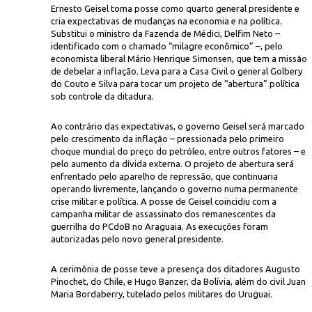
Ernesto Geisel toma posse como quarto general presidente e
cria expectativas de mudanças na economia e na política.
Substitui o ministro da Fazenda de Médici, Delfim Neto –
identificado com o chamado “milagre econômico” –, pelo
economista liberal Mário Henrique Simonsen, que tem a missão
de debelar a inflação. Leva para a Casa Civil o general Golbery
do Couto e Silva para tocar um projeto de “abertura” política
sob controle da ditadura.
Ag. 
ria Bordaberry, Ernesto Geisel e Augusto Pinochet (da esq. para a dir.)
Ao contrário das expectativas, o governo Geisel será marcado
pelo crescimento da inflação – pressionada pelo primeiro
choque mundial do preço do petróleo, entre outros fatores – e
pelo aumento da dívida externa. O projeto de abertura será
enfrentado pelo aparelho de repressão, que continuaria
operando livremente, lançando o governo numa permanente
crise militar e política. A posse de Geisel coincidiu com a
campanha militar de assassinato dos remanescentes da
guerrilha do PCdoB no Araguaia. As execuções foram
autorizadas pelo novo general presidente.
A cerimônia de posse teve a presença dos ditadores Augusto
Pinochet, do Chile, e Hugo Banzer, da Bolívia, além do civil Juan
Maria Bordaberry, tutelado pelos militares do Uruguai.