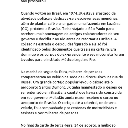
não prosperou.
Quando voltou ao Brasil, em 1974, JK estava afastado da
atividade política e dedicava-se a escrever suas memórias,
além de plantar café e criar gado numa fazenda em Luziânia
(GO), próximo a Brasília. Tinha viajado a São Paulo para
receber uma homenagem de antigos colaboradores de seu
governo e decidiu ir ao Rio antes de retornar a Luziânia. A
colisão na estrada o deixou desfigurado e ele só foi
identificado pelos documentos que trazia na carteira. Era
domingo e os corpos do ex-presidente e seu motorista foram
levados para o Instituto Médico Legal no Rio.
Na manhã de segunda-feira, milhares de pessoas
compareceram ao velório na sede da Editora Bloch, na rua do
Russel. Um grande cortejo popular levou o caixão até o
aeroporto Santos Dumont. JK tinha manifestado o desejo de
ser enterrado em Brasília, a capital que havia sido construída
em seu governo. Multidão ainda maior recebeu o corpo no
aeroporto de Brasília. O cortejo até a catedral, onde seria
velado, foi acompanhado por centenas de motociclistas e
taxistas e por milhares de pessoas.
No final da tarde de terça-feira, 24 de agosto, a multidão