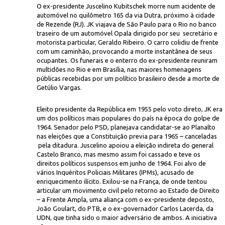
O ex-presidente Juscelino Kubitschek morre num acidente de
automóvel no quilômetro 165 da via Dutra, próximo à cidade
de Rezende (RJ). JK viajava de São Paulo para o Rio no banco
traseiro de um automóvel Opala dirigido por seu secretário e
motorista particular, Geraldo Ribeiro. O carro colidiu de frente
com um caminhão, provocando a morte instantânea de seus
ocupantes. Os funerais e o enterro do ex-presidente reuniram
multidões no Rio e em Brasília, nas maiores homenagens
públicas recebidas por um político brasileiro desde a morte de
Rubens Barbosa/CP
Getúlio Vargas.
 durante cortejo fúnebre em Brasília
Eleito presidente da República em 1955 pelo voto direto, JK era
um dos políticos mais populares do país na época do golpe de
1964. Senador pelo PSD, planejava candidatar-se ao Planalto
nas eleições que a Constituição previa para 1965 – canceladas
pela ditadura. Juscelino apoiou a eleição indireta do general
Castelo Branco, mas mesmo assim foi cassado e teve os
direitos políticos suspensos em junho de 1964. Foi alvo de
vários Inquéritos Policiais Militares (IPMs), acusado de
enriquecimento ilícito. Exilou-se na França, de onde tentou
articular um movimento civil pelo retorno ao Estado de Direito
– a Frente Ampla, uma aliança com o ex-presidente deposto,
João Goulart, do PTB, e o ex-governador Carlos Lacerda, da
UDN, que tinha sido o maior adversário de ambos. A iniciativa