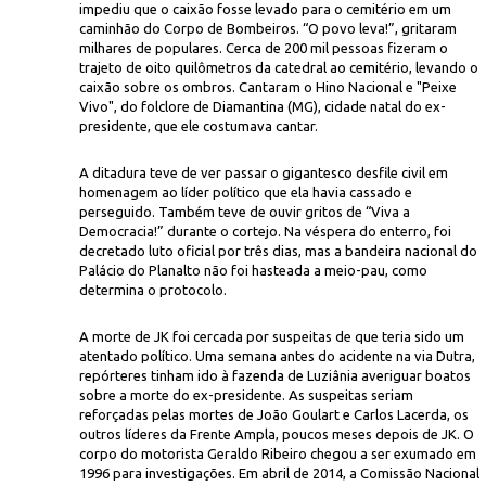
impediu que o caixão fosse levado para o cemitério em um
caminhão do Corpo de Bombeiros. “O povo leva!”, gritaram
milhares de populares. Cerca de 200 mil pessoas fizeram o
trajeto de oito quilômetros da catedral ao cemitério, levando o
caixão sobre os ombros. Cantaram o Hino Nacional e "Peixe
Vivo", do folclore de Diamantina (MG), cidade natal do ex-
presidente, que ele costumava cantar.
A ditadura teve de ver passar o gigantesco desfile civil em
homenagem ao líder político que ela havia cassado e
perseguido. Também teve de ouvir gritos de “Viva a
Democracia!” durante o cortejo. Na véspera do enterro, foi
decretado luto oficial por três dias, mas a bandeira nacional do
Palácio do Planalto não foi hasteada a meio-pau, como
determina o protocolo.
A morte de JK foi cercada por suspeitas de que teria sido um
atentado político. Uma semana antes do acidente na via Dutra,
repórteres tinham ido à fazenda de Luziânia averiguar boatos
sobre a morte do ex-presidente. As suspeitas seriam
reforçadas pelas mortes de João Goulart e Carlos Lacerda, os
outros líderes da Frente Ampla, poucos meses depois de JK. O
corpo do motorista Geraldo Ribeiro chegou a ser exumado em
1996 para investigações. Em abril de 2014, a Comissão Nacional