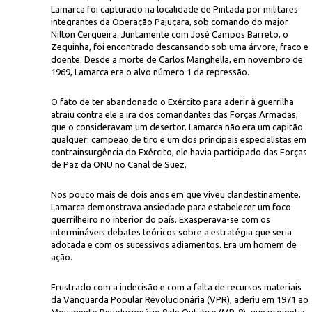
Lamarca foi capturado na localidade de Pintada por militares
integrantes da Operação Pajuçara, sob comando do major
Nilton Cerqueira. Juntamente com José Campos Barreto, o
Zequinha, foi encontrado descansando sob uma árvore, fraco e
doente. Desde a morte de Carlos Marighella, em novembro de
1969, Lamarca era o alvo número 1 da repressão.
O fato de ter abandonado o Exército para aderir à guerrilha
atraiu contra ele a ira dos comandantes das Forças Armadas,
Icon
eto, o Zequinha, assassinados no sertão baiano
que o consideravam um desertor. Lamarca não era um capitão
qualquer: campeão de tiro e um dos principais especialistas em
contrainsurgência do Exército, ele havia participado das Forças
de Paz da ONU no Canal de Suez.
Nos pouco mais de dois anos em que viveu clandestinamente,
Lamarca demonstrava ansiedade para estabelecer um foco
guerrilheiro no interior do país. Exasperava-se com os
intermináveis debates teóricos sobre a estratégia que seria
adotada e com os sucessivos adiamentos. Era um homem de
ação.
Frustrado com a indecisão e com a falta de recursos materiais
da Vanguarda Popular Revolucionária (VPR), aderiu em 1971 ao