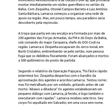
Movimento Revolucionário 8 de Outubro (MR-8), que prometia
montar imediatamente um núcleo guerrilheiro no sertão da
Bahia. Com Zequinha, Otoniel Campos Barreto e Luiz Antônio
Santa Bárbara, Lamarca começou a organizar uma rede de
apoio na região. Mas, em pouco tempo, seu paradeiro seria
descoberto pela repressão.
A tropa que partiu em seu encalço era formada por mais de
200 agentes das Forças Armadas, da PM e do Dops da Bahia,
sob comando do major Cerqueira, chefe do DOI-Codi na
região. Lamarca e Zequinha escaparam do cerco inicial, em
Buriti Cristalino, embrenhando-se pelo sertão, num penosa
fuga que os debilitou fisicamente. Foram alcançados e mortos
a 300 quilômetros do ponto de partida.
Segundo o relatório da Operação Pajuçara, “foi fácil e rápido
exterminá-los: Zequinha despertou com o barulho da
aproximação dos agentes e acordou Lamarca. Tentou correr,
mas foi metralhado por um soldado, gritando antes de cair
morto: 'Abaixo a ditadura!' Os agentes estabeleceram um
pequeno diálogo com Lamarca, já ferido, e logo também o
executaram com rajadas”. Lamarca recebeu sete tiros. Seu
corpo foi sepultado em Salvador, em uma cova sem nome.