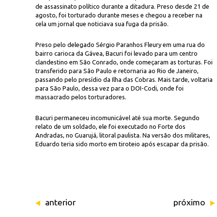
de assassinato político durante a ditadura. Preso desde 21 de
agosto, foi torturado durante meses e chegou a receber na
cela um jornal que noticiava sua fuga da prisão.
Preso pelo delegado Sérgio Paranhos Fleury em uma rua do
bairro carioca da Gávea, Bacuri foi levado para um centro
clandestino em São Conrado, onde começaram as torturas. Foi
transferido para São Paulo e retornaria ao Rio de Janeiro,
passando pelo presídio da Ilha das Cobras. Mais tarde, voltaria
Arquivo da
 e morto aos 25 anos
para São Paulo, dessa vez para o DOI-Codi, onde foi
massacrado pelos torturadores.
Bacuri permaneceu incomunicável até sua morte. Segundo
relato de um soldado, ele foi executado no Forte dos
Andradas, no Guarujá, litoral paulista. Na versão dos militares,
Eduardo teria sido morto em tiroteio após escapar da prisão.
anterior
próximo