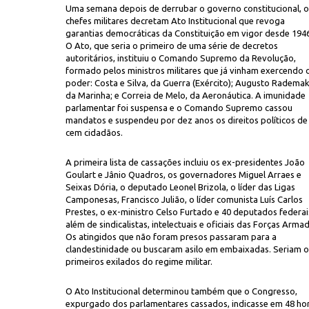
Uma semana depois de derrubar o governo constitucional, o
chefes militares decretam Ato Institucional que revoga
garantias democráticas da Constituição em vigor desde 1946
O Ato, que seria o primeiro de uma série de decretos
autoritários, instituiu o Comando Supremo da Revolução,
formado pelos ministros militares que já vinham exercendo 
poder: Costa e Silva, da Guerra (Exército); Augusto Rademak
da Marinha; e Correia de Melo, da Aeronáutica. A imunidade
parlamentar foi suspensa e o Comando Supremo cassou
mandatos e suspendeu por dez anos os direitos políticos de
e tomou o poder com o golpe militar: brigadeiro Francisco de Assis Correia
cem cidadãos.
neral Arthur da Costa e Silva (da esq. para a dir.), no Rio de Janeiro
A primeira lista de cassações incluiu os ex-presidentes João
Goulart e Jânio Quadros, os governadores Miguel Arraes e
Seixas Dória, o deputado Leonel Brizola, o líder das Ligas
Camponesas, Francisco Julião, o líder comunista Luís Carlos
Prestes, o ex-ministro Celso Furtado e 40 deputados federai
além de sindicalistas, intelectuais e oficiais das Forças Arma
Os atingidos que não foram presos passaram para a
clandestinidade ou buscaram asilo em embaixadas. Seriam o
primeiros exilados do regime militar.
O Ato Institucional determinou também que o Congresso,
expurgado dos parlamentares cassados, indicasse em 48 ho