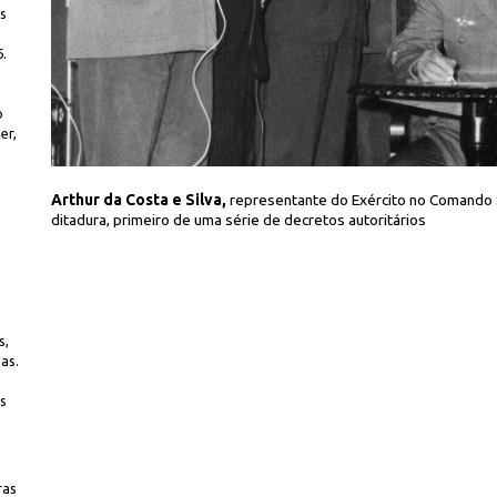
s
.
o
er,
Iconographia
 de
Arthur da Costa e Silva,
representante do Exército no Comando S
ditadura, primeiro de uma série de decretos autoritários
s,
das.
s
ras