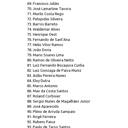
69. Francisco Julião
70. José Lamartine Tavora
71. Murilo Costa Rego
72. Pelopidas Silveira
73. Barros Barreto
74. Waldemar Alves
75. Henrique Oest
76. Fernando de Sant’Ana
77. Helio Vitor Ramos
78. João Doria
79. Mario Soares Lima
80. Ramon de Oliveira Netto
81. Luiz Fernando Bocayuva Cunha
82. Luiz Gonzaga de Paiva Muniz
83. Adão Pereira Nunes
84. Eloy Dutra
85. Marco Antonio
86. Max da Costa Santos
87. Roland Corbisier
88. Sergio Nunes de Magalhães Junior
89. José Aparecido
90. Plinio de Arruda Sampaio
91. Rogê Ferreira
92. Rubens Paiva
93. Paulo de Tarso Santos