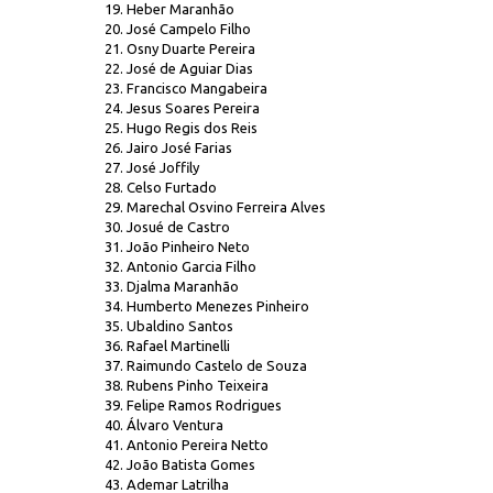
19. Heber Maranhão
20. José Campelo Filho
21. Osny Duarte Pereira
22. José de Aguiar Dias
23. Francisco Mangabeira
24. Jesus Soares Pereira
25. Hugo Regis dos Reis
26. Jairo José Farias
27. José Joffily
28. Celso Furtado
29. Marechal Osvino Ferreira Alves
30. Josué de Castro
31. João Pinheiro Neto
32. Antonio Garcia Filho
33. Djalma Maranhão
34. Humberto Menezes Pinheiro
35. Ubaldino Santos
36. Rafael Martinelli
37. Raimundo Castelo de Souza
38. Rubens Pinho Teixeira
39. Felipe Ramos Rodrigues
40. Álvaro Ventura
41. Antonio Pereira Netto
42. João Batista Gomes
43. Ademar Latrilha