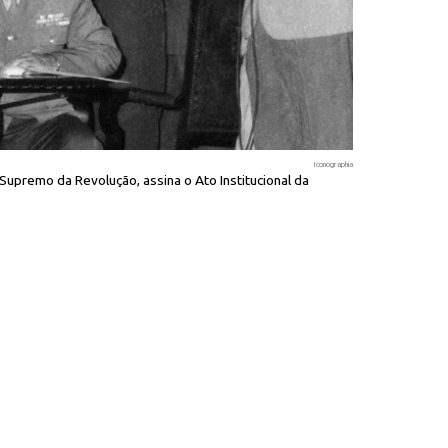
Iconographia
upremo da Revolução, assina o Ato Institucional da
O Comando Su
Melo, vice-almir