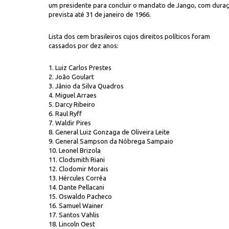
um presidente para concluir o mandato de Jango, com dura
prevista até 31 de janeiro de 1966.
Lista dos cem brasileiros cujos direitos políticos foram
cassados por dez anos:
1. Luiz Carlos Prestes
2. João Goulart
3. Jânio da Silva Quadros
4. Miguel Arraes
5. Darcy Ribeiro
6. Raul Ryff
7. Waldir Pires
8. General Luiz Gonzaga de Oliveira Leite
9. General Sampson da Nóbrega Sampaio
10. Leonel Brizola
11. Clodsmith Riani
12. Clodomir Morais
13. Hércules Corrêa
14. Dante Pellacani
15. Oswaldo Pacheco
16. Samuel Wainer
17. Santos Vahlis
18. Lincoln Oest