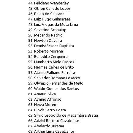
44. Feliciano Wanderley
45. Othon Canedo Lopes
46. Paulo de Santana
47. Luiz Hugo Guimarães
48. Luiz Viegas da Mota Lima
49. Severino Schnaipp
50. Meçando Rachid
51. Newton Oliveira
52. Demistóclides Baptista
53. Roberto Morena
54. Benedito Cerqueira
55. Humberto Melo Bastos
56. Hermes Caíres de Brito
57. Aluisio Palhano Ferreira
58. Salvador Romano Losacco
59. Olympio Fernandes de Mello
60. Waldir Gomes dos Santos
61. Amauri Silva
62. Almino Affonso
63. Neiva Moreira
64. Clovis Ferro Costa
65. Silvio Leopoldo de Macambira Braga
66. Adahil Barreto Cavalcante
67. Abelardo Jurema
68. Arthur Lima Cavalcante