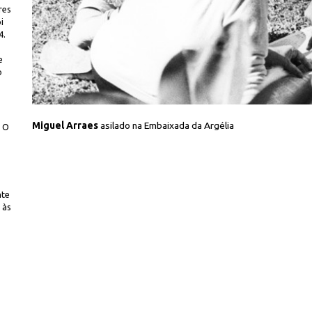
res
i
4.
e
o
err/CPDoc JB
Miguel Arraes
asilado na Embaixada da Argélia
. O
nte
 às