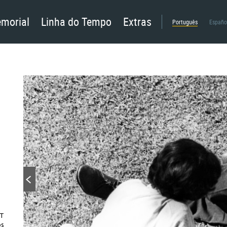
morial
Linha do Tempo
Extras
Português
Españo
ST
os