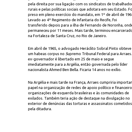
pela direita por sua ligação com os sindicatos de trabalhado
rurais e pelas políticas sociais que adotara em seu Estado. Fo
preso em pleno exercício do mandato, em 1º de abril de 196
Levado ao 4º Regimento de Infantaria do Recife, foi
transferido depois para a ilha de Fernando de Noronha, ond
permaneceu por 11 meses. Mais tarde, terminou encarcerad
na Fortaleza de Santa Cruz, no Rio de Janeiro.
Em abril de 1965, o advogado Heráclito Sobral Pinto obteve
Ylenn K
de Orly, em Paris, rumo à Argélia
um habeas corpus no
S
upremo Tribunal Federal para Arraes
ex-governador é libertado em 25 de maio e segue
imediatamente para a Argélia, então governada pelo líder
nacionalista Ahmed Ben Bella. Ficaria 14 anos no exílio.
Na Argélia e mais tarde na França, Arraes cumpriria importa
papel na organização de redes de apoio político e financeiro
organizações de esquerda brasileiras e às comunidades de
exilados. Também teria ação de destaque na divulgação no
exterior de denúncias das torturas e assassinatos cometidos
pela ditadura.