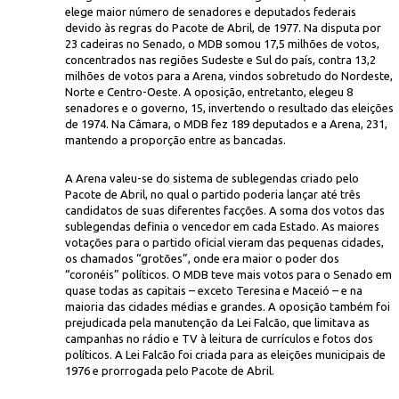
elege maior número de senadores e deputados federais
devido às regras do Pacote de Abril, de 1977. Na disputa por
23 cadeiras no Senado, o MDB somou 17,5 milhões de votos,
concentrados nas regiões Sudeste e Sul do país, contra 13,2
milhões de votos para a Arena, vindos sobretudo do Nordeste,
Norte e Centro-Oeste. A oposição, entretanto, elegeu 8
senadores e o governo, 15, invertendo o resultado das eleições
de 1974. Na Câmara, o MDB fez 189 deputados e a Arena, 231,
mantendo a proporção entre as bancadas.
Rubens Borges/CP
 dir.) em campanha de rua em Porto Alegre
A Arena valeu-se do sistema de sublegendas criado pelo
Pacote de Abril, no qual o partido poderia lançar até três
candidatos de suas diferentes facções. A soma dos votos das
sublegendas definia o vencedor em cada Estado. As maiores
votações para o partido oficial vieram das pequenas cidades,
os chamados “grotões”, onde era maior o poder dos
“coronéis” políticos. O MDB teve mais votos para o Senado em
quase todas as capitais – exceto Teresina e Maceió – e na
maioria das cidades médias e grandes. A oposição também foi
prejudicada pela manutenção da Lei Falcão, que limitava as
campanhas no rádio e TV à leitura de currículos e fotos dos
políticos. A Lei Falcão foi criada para as eleições municipais de
1976 e prorrogada pelo Pacote de Abril.