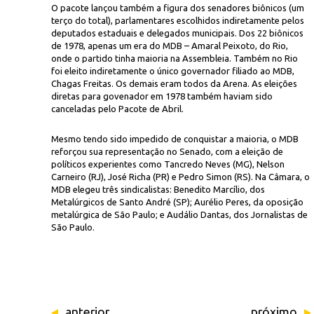
O pacote lançou também a figura dos senadores biônicos (um
terço do total), parlamentares escolhidos indiretamente pelos
deputados estaduais e delegados municipais. Dos 22 biônicos
de 1978, apenas um era do MDB – Amaral Peixoto, do Rio,
onde o partido tinha maioria na Assembleia. Também no Rio
foi eleito indiretamente o único governador filiado ao MDB,
Chagas Freitas. Os demais eram todos da Arena. As eleições
diretas para govenador em 1978 também haviam sido
canceladas pelo Pacote de Abril.
Mesmo tendo sido impedido de conquistar a maioria, o MDB
reforçou sua representação no Senado, com a eleição de
políticos experientes como Tancredo Neves (MG), Nelson
Carneiro (RJ), José Richa (PR) e Pedro Simon (RS). Na Câmara, o
MDB elegeu três sindicalistas: Benedito Marcílio, dos
Metalúrgicos de Santo André (SP); Aurélio Peres, da oposição
metalúrgica de São Paulo; e Audálio Dantas, dos Jornalistas de
São Paulo.
anterior
próximo