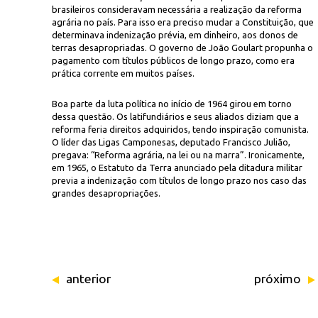
brasileiros consideravam necessária a realização da reforma
agrária no país. Para isso era preciso mudar a Constituição, que
determinava indenização prévia, em dinheiro, aos donos de
terras desapropriadas. O governo de João Goulart propunha o
pagamento com títulos públicos de longo prazo, como era
prática corrente em muitos países.
Boa parte da luta política no início de 1964 girou em torno
dessa questão. Os latifundiários e seus aliados diziam que a
Icon
io dos anos 1960
reforma feria direitos adquiridos, tendo inspiração comunista.
O líder das Ligas Camponesas, deputado Francisco Julião,
pregava: “Reforma agrária, na lei ou na marra”. Ironicamente,
em 1965, o Estatuto da Terra anunciado pela ditadura militar
previa a indenização com títulos de longo prazo nos caso das
grandes desapropriações.
anterior
próximo