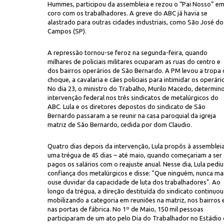
Hummes, participou da assembleia e rezou o “Pai Nosso” e
coro com os trabalhadores. A greve do ABC já havia se
alastrado para outras cidades industriais, como São José do
Campos (SP).
A repressão tornou-se feroz na segunda-feira, quando
milhares de policiais militares ocuparam as ruas do centro e
dos bairros operários de São Bernardo. A PM levou a tropa 
choque, a cavalaria e cães policiais para intimidar os operári
No dia 23, o ministro do Trabalho, Murilo Macedo, determin
intervenção federal nos três sindicatos de metalúrgicos do
ABC. Lula e os diretores depostos do sindicato de São
Bernardo passaram a se reunir na casa paroquial da igreja
matriz de São Bernardo, cedida por dom Claudio.
Quatro dias depois da intervenção, Lula propôs à assemblei
uma trégua de 45 dias – até maio, quando começariam a ser
pagos os salários com o reajuste anual. Nesse dia, Lula pediu
confiança dos metalúrgicos e disse: "Que ninguém, nunca mai
ouse duvidar da capacidade de luta dos trabalhadores". Ao
longo da trégua, a direção destituída do sindicato continuou
mobilizando a categoria em reuniões na matriz, nos bairros 
nas portas de fábrica. No 1º de Maio, 150 mil pessoas
participaram de um ato pelo Dia do Trabalhador no Estádio