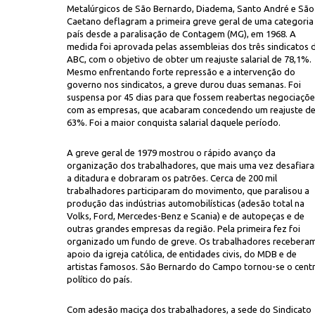
Metalúrgicos de São Bernardo, Diadema, Santo André e São
Caetano deflagram a primeira greve geral de uma categoria
país desde a paralisação de Contagem (MG), em 1968. A
medida foi aprovada pelas assembleias dos três sindicatos 
ABC, com o objetivo de obter um reajuste salarial de 78,1%.
Mesmo enfrentando forte repressão e a intervenção do
governo nos sindicatos, a greve durou duas semanas. Foi
suspensa por 45 dias para que fossem reabertas negociaçõe
com as empresas, que acabaram concedendo um reajuste d
J.C.Br
63%. Foi a maior conquista salarial daquele período.
sembleia de 13 de maio que aprovou a proposta de reajuste de 63%
A greve geral de 1979 mostrou o rápido avanço da
organização dos trabalhadores, que mais uma vez desafiar
a ditadura e dobraram os patrões. Cerca de 200 mil
trabalhadores participaram do movimento, que paralisou a
produção das indústrias automobilísticas (adesão total na
Volks, Ford, Mercedes-Benz e Scania) e de autopeças e de
outras grandes empresas da região. Pela primeira fez foi
organizado um fundo de greve. Os trabalhadores recebera
apoio da igreja católica, de entidades civis, do MDB e de
artistas famosos. São Bernardo do Campo tornou-se o cent
político do país.
Com adesão maciça dos trabalhadores, a sede do Sindicato