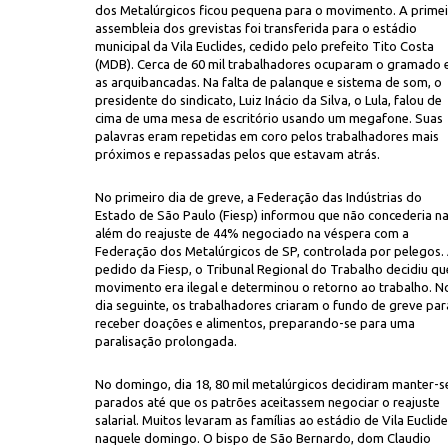
dos Metalúrgicos ficou pequena para o movimento. A primei
assembleia dos grevistas foi transferida para o estádio
municipal da Vila Euclides, cedido pelo prefeito Tito Costa
(MDB). Cerca de 60 mil trabalhadores ocuparam o gramado 
as arquibancadas. Na falta de palanque e sistema de som, o
presidente do sindicato, Luiz Inácio da Silva, o Lula, falou de
cima de uma mesa de escritório usando um megafone. Suas
palavras eram repetidas em coro pelos trabalhadores mais
próximos e repassadas pelos que estavam atrás.
No primeiro dia de greve, a Federação das Indústrias do
Estado de São Paulo (Fiesp) informou que não concederia n
além do reajuste de 44% negociado na véspera com a
Federação dos Metalúrgicos de SP, controlada por pelegos.
pedido da Fiesp, o Tribunal Regional do Trabalho decidiu qu
movimento era ilegal e determinou o retorno ao trabalho. N
dia seguinte, os trabalhadores criaram o fundo de greve par
receber doações e alimentos, preparando-se para uma
paralisação prolongada.
No domingo, dia 18, 80 mil metalúrgicos decidiram manter-s
parados até que os patrões aceitassem negociar o reajuste
salarial. Muitos levaram as famílias ao estádio de Vila Euclid
naquele domingo. O bispo de São Bernardo, dom Claudio