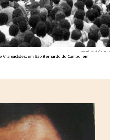
Fernando Pereira/CPDoc JB
 Vila Euclides, em São Bernardo do Campo, em
Assembleia d