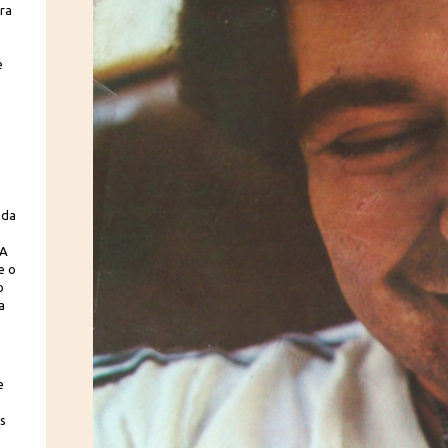
ra
e
ada
 A
e o
o
a
e
es