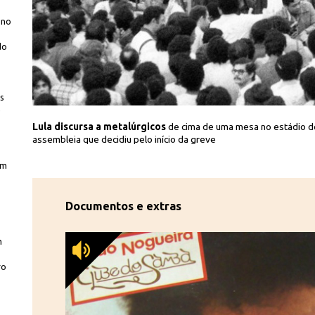
 no
do
s
e
asil/CPDoc JB
Lula discursa a metalúrgicos
de cima de uma mesa no estádio de
assembleia que decidiu pelo início da greve
am
Documentos e extras
m
ro