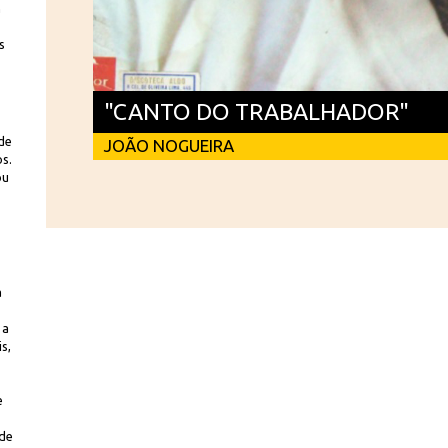
m
s
"CANTO DO TRABALHADOR"
de
JOÃO NOGUEIRA
os.
ou
a
 a
s,
e
 de