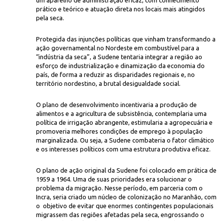
um aparelho de administração eficaz, com conhecimento
prático e teórico e atuação direta nos locais mais atingidos
pela seca.
Protegida das injunções políticas que vinham transformando a
ação governamental no Nordeste em combustível para a
“indústria da seca”, a Sudene tentaria integrar a região ao
esforço de industrialização e dinamização da economia do
país, de forma a reduzir as disparidades regionais e, no
território nordestino, a brutal desigualdade social.
O plano de desenvolvimento incentivaria a produção de
alimentos e a agricultura de subsistência, contemplaria uma
política de irrigação abrangente, estimularia a agropecuária e
promoveria melhores condições de emprego à população
marginalizada. Ou seja, a Sudene combateria o fator climático
e os interesses políticos com uma estrutura produtiva eficaz.
O plano de ação original da Sudene foi colocado em prática de
1959 a 1964. Uma de suas prioridades era solucionar o
problema da migração. Nesse período, em parceria com o
Incra, seria criado um núcleo de colonização no Maranhão, com
o objetivo de evitar que enormes contingentes populacionais
migrassem das regiões afetadas pela seca, engrossando o