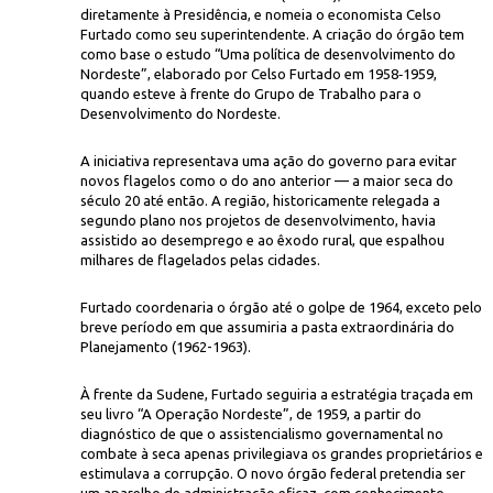
diretamente à Presidência, e nomeia o economista Celso
Furtado como seu superintendente. A criação do órgão tem
como base o estudo “Uma política de desenvolvimento do
Nordeste”, elaborado por Celso Furtado em 1958‑1959,
quando esteve à frente do Grupo de Trabalho para o
Desenvolvimento do Nordeste.
A iniciativa representava uma ação do governo para evitar
novos flagelos como o do ano anterior — a maior seca do
Icon
 e Darci Ribeiro
reunidos na Sudene, em julho de 1962
século 20 até então. A região, historicamente relegada a
segundo plano nos projetos de desenvolvimento, havia
assistido ao desemprego e ao êxodo rural, que espalhou
milhares de flagelados pelas cidades.
Furtado coordenaria o órgão até o golpe de 1964, exceto pelo
breve período em que assumiria a pasta extraordinária do
Planejamento (1962-1963).
À frente da Sudene, Furtado seguiria a estratégia traçada em
seu livro “A Operação Nordeste”, de 1959, a partir do
diagnóstico de que o assistencialismo governamental no
combate à seca apenas privilegiava os grandes proprietários e
estimulava a corrupção. O novo órgão federal pretendia ser