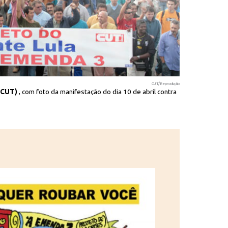
CUT/Reprodução
(CUT)
, com foto da manifestação do dia 10 de abril contra
Panfleto dist
a Emenda 3