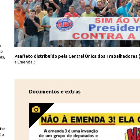
m
a
ço
T/Reprodução
 contra
Panfleto distribuído pela Central Única dos Trabalhadores 
as,
a Emenda 3
Documentos e extras
ltar
não