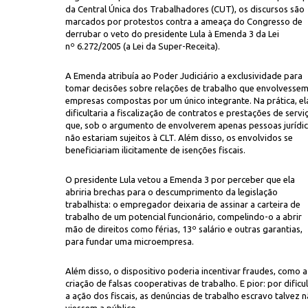
da Central Única dos Trabalhadores (CUT), os discursos são
marcados por protestos contra a ameaça do Congresso de
derrubar o veto do presidente Lula à Emenda 3 da Lei
nº 6.272/2005 (a Lei da Super-Receita).
A Emenda atribuía ao Poder Judiciário a exclusividade para
tomar decisões sobre relações de trabalho que envolvesse
empresas compostas por um único integrante. Na prática, el
dificultaria a fiscalização de contratos e prestações de servi
CU
ca dos Trabalhadores (CUT)
, com foto da manifestação do dia 10 de abril
que, sob o argumento de envolverem apenas pessoas jurídic
não estariam sujeitos à CLT. Além disso, os envolvidos se
beneficiariam ilicitamente de isenções fiscais.
O presidente Lula vetou a Emenda 3 por perceber que ela
abriria brechas para o descumprimento da legislação
trabalhista: o empregador deixaria de assinar a carteira de
trabalho de um potencial funcionário, compelindo-o a abrir
mão de direitos como férias, 13º salário e outras garantias,
para fundar uma microempresa.
Além disso, o dispositivo poderia incentivar fraudes, como a
criação de falsas cooperativas de trabalho. E pior: por dificu
a ação dos fiscais, as denúncias de trabalho escravo talvez 