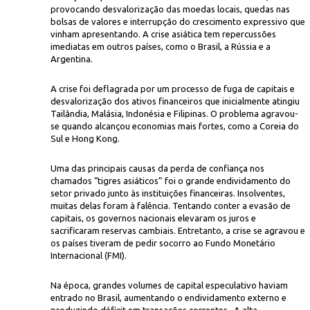
provocando desvalorização das moedas locais, quedas nas
bolsas de valores e interrupção do crescimento expressivo que
vinham apresentando. A crise asiática tem repercussões
imediatas em outros países, como o Brasil, a Rússia e a
Argentina.
A crise foi deflagrada por um processo de fuga de capitais e
desvalorização dos ativos financeiros que inicialmente atingiu
Tailândia, Malásia, Indonésia e Filipinas. O problema agravou-
Rep
 afetada pela crise econômica que se espalhou pelo continente asiático
se quando alcançou economias mais fortes, como a Coreia do
Sul e Hong Kong.
Uma das principais causas da perda de confiança nos
chamados “tigres asiáticos” foi o grande endividamento do
setor privado junto às instituições financeiras. Insolventes,
muitas delas foram à falência. Tentando conter a evasão de
capitais, os governos nacionais elevaram os juros e
sacrificaram reservas cambiais. Entretanto, a crise se agravou e
os países tiveram de pedir socorro ao Fundo Monetário
Internacional (FMI).
Na época, grandes volumes de capital especulativo haviam
entrado no Brasil, aumentando o endividamento externo e