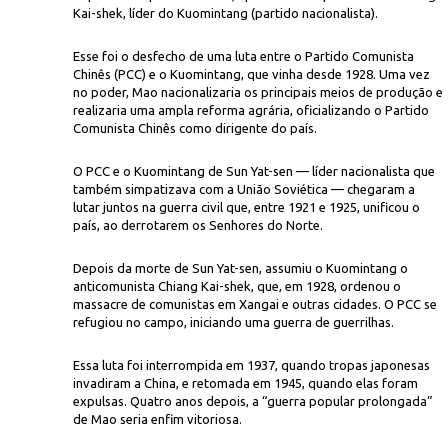
Kai-shek, líder do Kuomintang (partido nacionalista).
Esse foi o desfecho de uma luta entre o Partido Comunista
Chinês (PCC) e o Kuomintang, que vinha desde 1928. Uma vez
no poder, Mao nacionalizaria os principais meios de produção e
realizaria uma ampla reforma agrária, oficializando o Partido
Comunista Chinês como dirigente do país.
Wikimedia 
O PCC e o Kuomintang de Sun Yat-sen — líder nacionalista que
Marcha
também simpatizava com a União Soviética — chegaram a
lutar juntos na guerra civil que, entre 1921 e 1925, unificou o
país, ao derrotarem os Senhores do Norte.
Depois da morte de Sun Yat-sen, assumiu o Kuomintang o
anticomunista Chiang Kai-shek, que, em 1928, ordenou o
massacre de comunistas em Xangai e outras cidades. O PCC se
refugiou no campo, iniciando uma guerra de guerrilhas.
Essa luta foi interrompida em 1937, quando tropas japonesas
invadiram a China, e retomada em 1945, quando elas foram
expulsas. Quatro anos depois, a “guerra popular prolongada”
de Mao seria enfim vitoriosa.