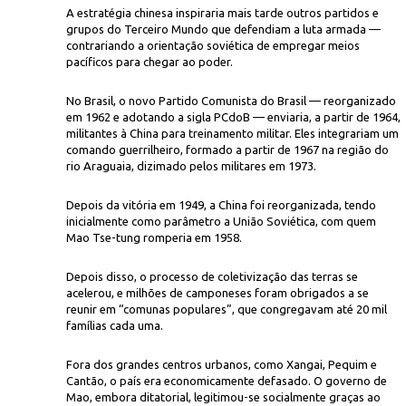
A estratégia chinesa inspiraria mais tarde outros partidos e
grupos do Terceiro Mundo que defendiam a luta armada —
contrariando a orientação soviética de empregar meios
pacíficos para chegar ao poder.
No Brasil, o novo Partido Comunista do Brasil — reorganizado
em 1962 e adotando a sigla PCdoB — enviaria, a partir de 1964,
militantes à China para treinamento militar. Eles integrariam um
comando guerrilheiro, formado a partir de 1967 na região do
rio Araguaia, dizimado pelos militares em 1973.
Depois da vitória em 1949, a China foi reorganizada, tendo
inicialmente como parâmetro a União Soviética, com quem
Mao Tse-tung romperia em 1958.
Depois disso, o processo de coletivização das terras se
acelerou, e milhões de camponeses foram obrigados a se
reunir em “comunas populares”, que congregavam até 20 mil
famílias cada uma.
Fora dos grandes centros urbanos, como Xangai, Pequim e
Cantão, o país era economicamente defasado. O governo de
Mao, embora ditatorial, legitimou-se socialmente graças ao