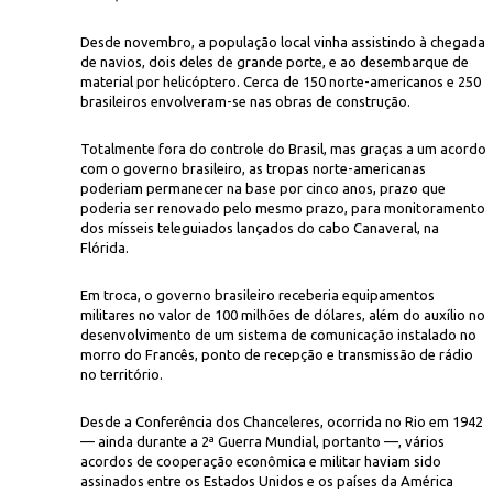
Desde novembro, a população local vinha assistindo à chegada
de navios, dois deles de grande porte, e ao desembarque de
material por helicóptero. Cerca de 150 norte-americanos e 250
brasileiros envolveram-se nas obras de construção.
Totalmente fora do controle do Brasil, mas graças a um acordo
com o governo brasileiro, as tropas norte-americanas
Folh
poderiam permanecer na base por cinco anos, prazo que
idente Juscelino Kubitschek vê
a ilha principal de Fernando de Noronha,
poderia ser renovado pelo mesmo prazo, para monitoramento
ntro com oficiais dos EUA no qual se discutiu a instalação de uma base d
dos mísseis teleguiados lançados do cabo Canaveral, na
Flórida.
Em troca, o governo brasileiro receberia equipamentos
militares no valor de 100 milhões de dólares, além do auxílio no
desenvolvimento de um sistema de comunicação instalado no
morro do Francês, ponto de recepção e transmissão de rádio
no território.
Desde a Conferência dos Chanceleres, ocorrida no Rio em 1942
— ainda durante a 2ª Guerra Mundial, portanto —, vários
acordos de cooperação econômica e militar haviam sido
assinados entre os Estados Unidos e os países da América