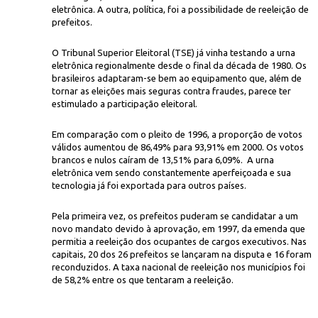
eletrônica. A outra, política, foi a possibilidade de reeleição de
prefeitos.
O Tribunal Superior Eleitoral (TSE) já vinha testando a urna
eletrônica regionalmente desde o final da década de 1980. Os
brasileiros adaptaram-se bem ao equipamento que, além de
tornar as eleições mais seguras contra fraudes, parece ter
estimulado a participação eleitoral.
Dida Sampaio/Conteúdo Est
em urna eletrônica
Em comparação com o pleito de 1996, a proporção de votos
válidos aumentou de 86,49% para 93,91% em 2000. Os votos
brancos e nulos caíram de 13,51% para 6,09%. A urna
eletrônica vem sendo constantemente aperfeiçoada e sua
tecnologia já foi exportada para outros países.
Pela primeira vez, os prefeitos puderam se candidatar a um
novo mandato devido à aprovação, em 1997, da emenda que
permitia a reeleição dos ocupantes de cargos executivos. Nas
capitais, 20 dos 26 prefeitos se lançaram na disputa e 16 foram
reconduzidos. A taxa nacional de reeleição nos municípios foi
de 58,2% entre os que tentaram a reeleição.