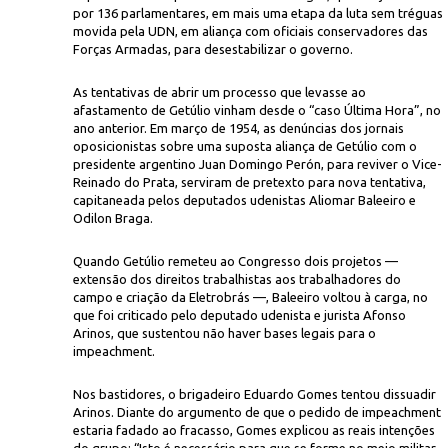
por 136 parlamentares, em mais uma etapa da luta sem tréguas
movida pela UDN, em aliança com oficiais conservadores das
Forças Armadas, para desestabilizar o governo.
As tentativas de abrir um processo que levasse ao
afastamento de Getúlio vinham desde o “caso Última Hora”, no
ano anterior. Em março de 1954, as denúncias dos jornais
oposicionistas sobre uma suposta aliança de Getúlio com o
presidente argentino Juan Domingo Perón, para reviver o Vice-
Ag. 
pedido de impeachment contra Getúlio Vargas
Reinado do Prata, serviram de pretexto para nova tentativa,
capitaneada pelos deputados udenistas Aliomar Baleeiro e
Odilon Braga.
Quando Getúlio remeteu ao Congresso dois projetos —
extensão dos direitos trabalhistas aos trabalhadores do
campo e criação da Eletrobrás —, Baleeiro voltou à carga, no
que foi criticado pelo deputado udenista e jurista Afonso
Arinos, que sustentou não haver bases legais para o
impeachment.
Nos bastidores, o brigadeiro Eduardo Gomes tentou dissuadir
Arinos. Diante do argumento de que o pedido de impeachment
estaria fadado ao fracasso, Gomes explicou as reais intenções