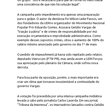
do grupo: “Isto é necessário para que se forme no meio militar
uma consciência de que não há solução legal”.
A campanha pelo impedimento era apenas uma preparação
para o golpe. O autor da denúncia foi Wilson Leite Passos, um
dos fundadores da UDN e organizador do Movimento Nacional
Popular Pró-Eduardo Gomes. Acusava Getúlio Vargas de
“traição à pátria” e de crimes de responsabilidade por má
execução orçamentária e improbidade administrativa. Como
exemplo desses supostos crimes, citou o aumento de 100% do
salário mínimo anunciado pelo governo no dia 1º de maio.
O pedido de impeachment já havia sido rejeitado pelo relator,
deputado Vieira Lins (PTB-PR), mas ainda assim a UDN forçou
sua apreciação pelo plenário da Câmara, onde sofreu nova
derrota.
Para boa parte da oposição, porém, o mais importante era
criar um clima que tornasse insustentável a continuidade do
governo Vargas.
A votação foi precedida por uma intensa campanha midiática
levada a cabo pelo jornalista Carlos Lacerda. Em seu jornal,
“Tribuna da Imprensa”, os impropérios lançados contra Getúlio