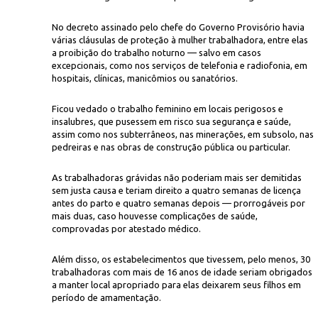
No decreto assinado pelo chefe do Governo Provisório havia
várias cláusulas de proteção à mulher trabalhadora, entre elas
a proibição do trabalho noturno — salvo em casos
excepcionais, como nos serviços de telefonia e radiofonia, em
hospitais, clínicas, manicômios ou sanatórios.
Ficou vedado o trabalho feminino em locais perigosos e
Icon
insalubres, que pusessem em risco sua segurança e saúde,
pão das Indústrias
Reunidas F. Matarazzo
assim como nos subterrâneos, nas minerações, em subsolo, nas
pedreiras e nas obras de construção pública ou particular.
As trabalhadoras grávidas não poderiam mais ser demitidas
sem justa causa e teriam direito a quatro semanas de licença
antes do parto e quatro semanas depois — prorrogáveis por
mais duas, caso houvesse complicações de saúde,
comprovadas por atestado médico.
Além disso, os estabelecimentos que tivessem, pelo menos, 30
trabalhadoras com mais de 16 anos de idade seriam obrigados
a manter local apropriado para elas deixarem seus filhos em
período de amamentação.